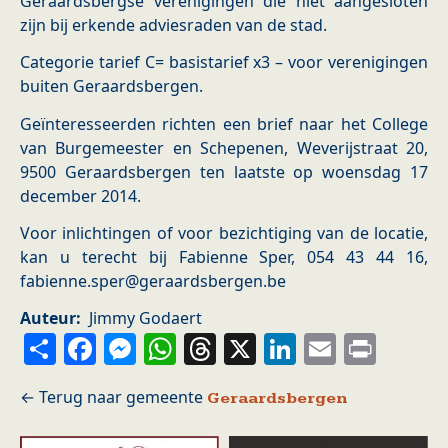
Geraardsbergse verenigingen die niet aangesloten
zijn bij erkende adviesraden van de stad.
Categorie tarief C= basistarief x3 – voor verenigingen
buiten Geraardsbergen.
Geïnteresseerden richten een brief naar het College
van Burgemeester en Schepenen, Weverijstraat 20,
9500 Geraardsbergen ten laatste op woensdag 17
december 2014.
Voor inlichtingen of voor bezichtiging van de locatie,
kan u terecht bij Fabienne Sper, 054 43 44 16,
fabienne.sper@geraardsbergen.be
Auteur
Jimmy Godaert
Share
Facebook
Messenger
WhatsApp
Threads
X
LinkedIn
Email
Prin
Geraardsbergen