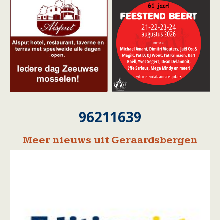
96211639
Meer nieuws uit Geraardsbergen