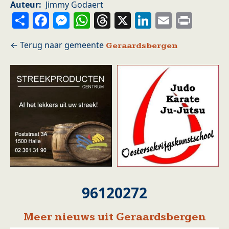
Auteur
Jimmy Godaert
Share
Facebook
Messenger
WhatsApp
Threads
X
LinkedIn
Email
Prin
Geraardsbergen
96120272
Meer nieuws uit Geraardsbergen