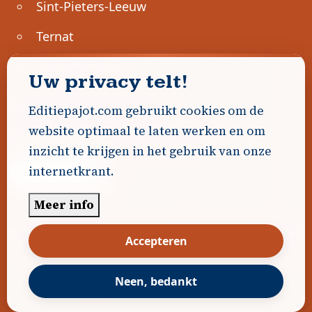
Sint-Pieters-Leeuw
Ternat
Ondernemen
Uw privacy telt!
Geen advertenties gevonden.
Editiepajot.com gebruikt cookies om de
website optimaal te laten werken en om
Uw advertentie hier? Contacteer ons!
inzicht te krijgen in het gebruik van onze
internetkrant.
Word Partner!
Meer info
© 2026
Editiepajot.com
|
Algemene voorwaarden
Accepteren
|
Disclaimer
|
Privacybeleid
|
Cookiebeleid
|
Gerealiseerd door
DavidHosse.net
Neen, bedankt