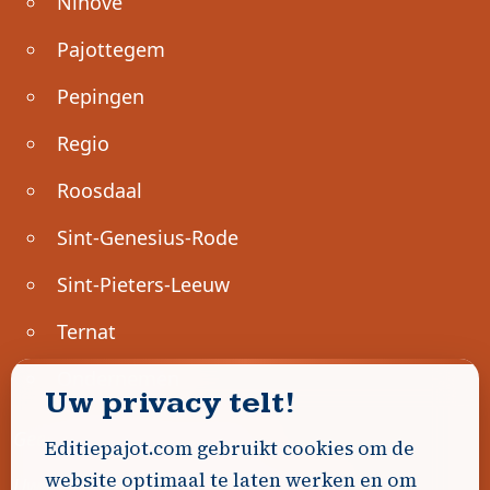
Ninove
Pajottegem
Pepingen
Regio
Roosdaal
Sint-Genesius-Rode
Sint-Pieters-Leeuw
Ternat
Ondernemen
Uw privacy telt!
Geen advertenties gevonden.
Editiepajot.com gebruikt cookies om de
website optimaal te laten werken en om
Uw advertentie hier? Contacteer ons!