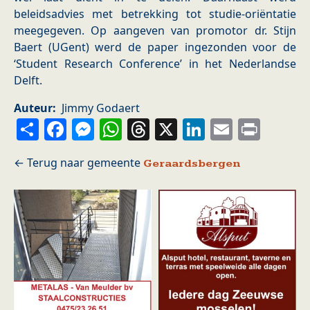
beleidsadvies met betrekking tot studie-oriëntatie
meegegeven. Op aangeven van promotor dr. Stijn
Baert (UGent) werd de paper ingezonden voor de
‘Student Research Conference’ in het Nederlandse
Delft.
Auteur
Jimmy Godaert
Share
Facebook
Messenger
WhatsApp
Threads
X
LinkedIn
Email
Prin
Geraardsbergen