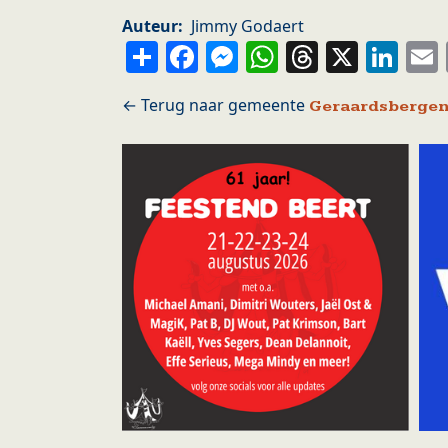
Auteur
Jimmy Godaert
Share
Facebook
Messenger
WhatsApp
Thread
X
Li
Geraardsberge