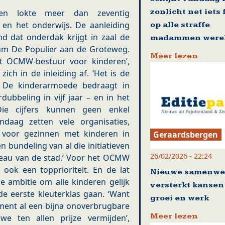
zonlicht net iets 
gen lokte meer dan zeventig
 en het onderwijs. De aanleiding
op alle straffe
nd dat onderdak krijgt in zaal de
madammen werel
um De Populier aan de Groteweg.
Meer lezen
et OCMW-bestuur voor kinderen’,
ch in de inleiding af. ‘Het is de
t. De kinderarmoede bedraagt in
dubbeling in vijf jaar – en in het
 Die cijfers kunnen geen enkel
daag zetten vele organisaties,
in voor gezinnen met kinderen in
Geraardsbergen
 bundeling van al die initiatieven
26/02/2026 - 22:24
eau van de stad.’ Voor het OCMW
ok een topprioriteit. En de lat
Nieuwe samenwe
 ambitie om alle kinderen gelijk
versterkt kansen
de eerste kleuterklas gaan. ‘Want
groei en werk
ent al een bijna onoverbrugbare
Meer lezen
we ten allen prijze vermijden’,