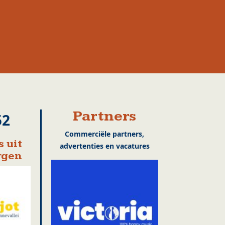
Partners
52
Commerciële partners,
 uit
advertenties en vacatures
rgen