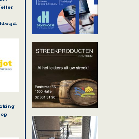
feller
dwijd.
rking
 op