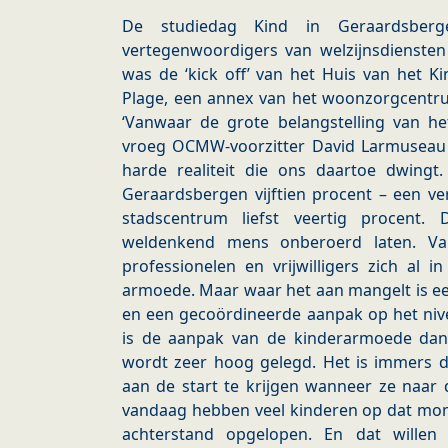
De studiedag Kind in Geraardsber
vertegenwoordigers van welzijnsdiensten
was de ‘kick off’ van het Huis van het Ki
Plage, een annex van het woonzorgcentr
‘Vanwaar de grote belangstelling van h
vroeg OCMW-voorzitter David Larmuseau zi
harde realiteit die ons daartoe dwing
Geraardsbergen vijftien procent – een ver
stadscentrum liefst veertig procent.
weldenkend mens onberoerd laten. Van
professionelen en vrijwilligers zich al 
armoede. Maar waar het aan mangelt is een
en een gecoördineerde aanpak op het niv
is de aanpak van de kinderarmoede dan o
wordt zeer hoog gelegd. Het is immers de
aan de start te krijgen wanneer ze naar 
vandaag hebben veel kinderen op dat mom
achterstand opgelopen. En dat willen 