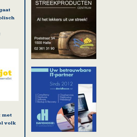
gaat
olisch
t
t met
l volk