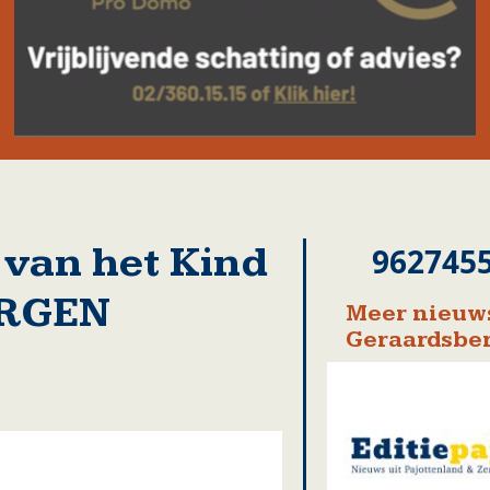
 van het Kind
962745
ERGEN
Meer nieuws
Geraardsbe