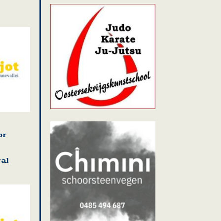
or
val