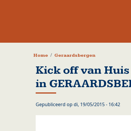
Kruimelpad
Home
Geraardsbergen
Kick off van Huis
in GERAARDSB
Gepubliceerd op
di, 19/05/2015 - 16:42