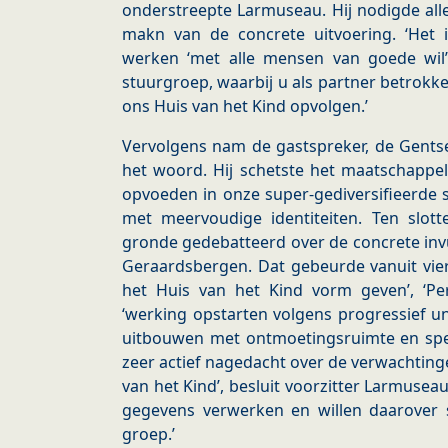
onderstreepte Larmuseau. Hij nodigde al
makn van de concrete uitvoering. ‘Het
werken ‘met alle mensen van goede wil
stuurgroep, waarbij u als partner betrokk
ons Huis van het Kind opvolgen.’
Vervolgens nam de gastspreker, de Gents
het woord. Hij schetste het maatschappe
opvoeden in onze super-gediversifieerde
met meervoudige identiteiten. Ten slot
gronde gedebatteerd over de concrete invu
Geraardsbergen. Dat gebeurde vanuit vier
het Huis van het Kind vorm geven’, ‘Peri
‘werking opstarten volgens progressief uni
uitbouwen met ontmoetingsruimte en spe
zeer actief nagedacht over de verwachtin
van het Kind’, besluit voorzitter Larmusea
gegevens verwerken en willen daarover 
groep.’