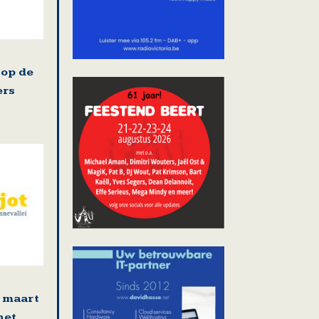
 op de
ers
 maart
het