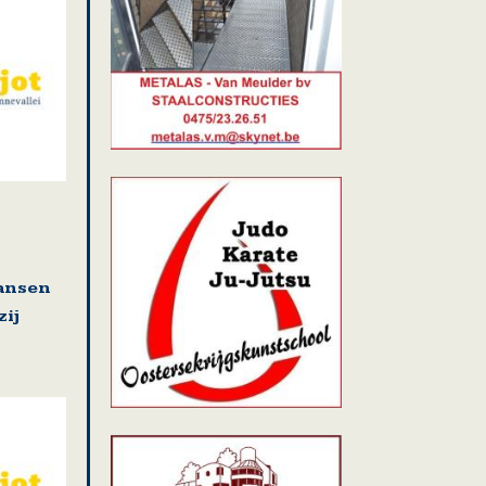
kansen
ij