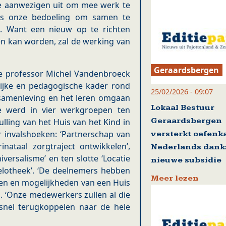
le aanwezigen uit om mee werk te
 is onze bedoeling om samen te
’. Want een nieuw op te richten
en kan worden, zal de werking van
Geraardsbergen
e professor Michel Vandenbroeck
lijke en pedagogische kader rond
25/02/2026 - 09:07
 samenleving en het leren omgaan
Lokaal Bestuur
te werd in vier werkgroepen ten
Geraardsbergen
lling van het Huis van het Kind in
 invalshoeken: ‘Partnerschap van
versterkt oefen
nataal zorgtraject ontwikkelen’,
Nederlands dankz
versalisme’ en ten slotte ‘Locatie
nieuwe subsidie
lotheek’. ‘De deelnemers hebben
Meer lezen
gen en mogelijkheden van een Huis
u. ‘Onze medewerkers zullen al die
snel terugkoppelen naar de hele