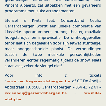
Vincent Alpaerts, zal uitpakken met een gevarieerd
programma met leuke arrangementen.
Stenzel & Kivits feat. Concertband Cecilia
Geraardsbergen wordt een unieke combinatie van
klassieke operanummers, humor, theater, muzikale
hoogstandjes en improvisatie. De omhooggevallen
tenor laat zich begeleiden door zijn ietwat stuntelige,
maar hooggeschoolde pianist. De verhoudingen
tussen de twee muzikale persoonlijkheden
veranderen echter regelmatig tijdens de show. Niets
staat vast, zeker de vleugel niet!
Voor info & tickets
:
of CC De Abdij –
www.ceciliageraardsbergen.be
Abdijstraat 10, 9500 Geraardsbergen – 054 43 72 61 –
–
ccdeabdij@geraardsbergen.be
www.de-
abdij.be