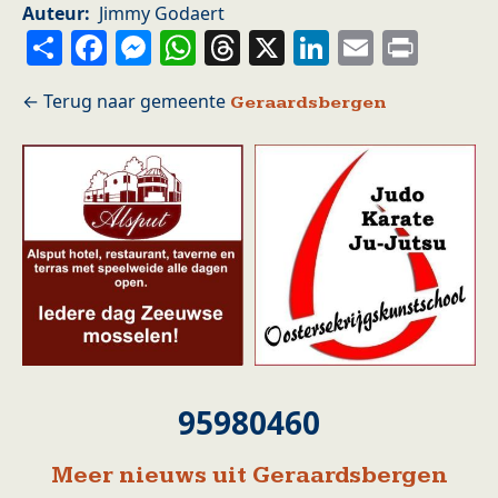
Auteur
Jimmy Godaert
Share
Facebook
Messenger
WhatsApp
Threads
X
LinkedIn
Email
Prin
Geraardsbergen
95980460
Meer nieuws uit Geraardsbergen