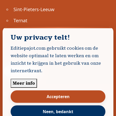
Sint-Pieters-Leeuw
Ternat
Ondernemen
Uw privacy telt!
Geen advertenties gevonden.
Editiepajot.com gebruikt cookies om de
website optimaal te laten werken en om
Uw advertentie hier? Contacteer ons!
inzicht te krijgen in het gebruik van onze
internetkrant.
Word Partner!
Meer info
© 2026
Editiepajot.com
|
Algemene voorwaarden
Accepteren
|
Disclaimer
|
Privacybeleid
|
Cookiebeleid
|
Gerealiseerd door
DavidHosse.net
Neen, bedankt