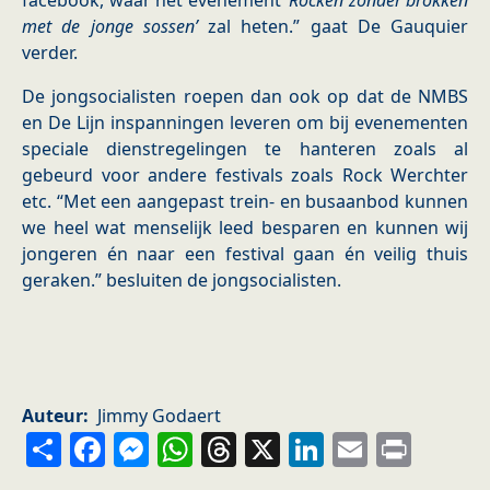
facebook, waar het evenement
‘Rocken zonder brokken
met de jonge sossen’
zal heten.” gaat De Gauquier
verder.
De jongsocialisten roepen dan ook op dat de NMBS
en De Lijn inspanningen leveren om bij evenementen
speciale dienstregelingen te hanteren zoals al
gebeurd voor andere festivals zoals Rock Werchter
etc. “Met een aangepast trein- en busaanbod kunnen
we heel wat menselijk leed besparen en kunnen wij
jongeren én naar een festival gaan én veilig thuis
geraken.” besluiten de jongsocialisten.
Auteur
Jimmy Godaert
Share
Facebook
Messenger
WhatsApp
Threads
X
LinkedIn
Email
Prin