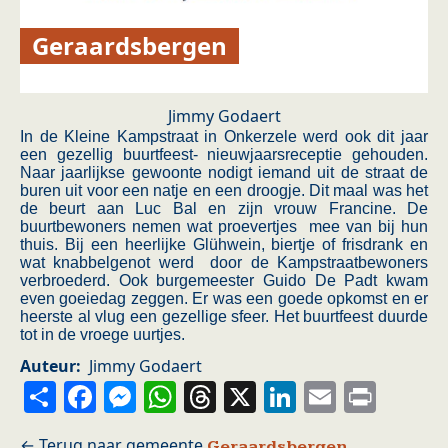
Geraardsbergen
Jimmy Godaert
In de Kleine Kampstraat in Onkerzele werd ook dit jaar
een gezellig buurtfeest- nieuwjaarsreceptie gehouden.
Naar jaarlijkse gewoonte nodigt iemand uit de straat de
buren uit voor een natje en een droogje. Dit maal was het
de beurt aan Luc Bal en zijn vrouw Francine. De
buurtbewoners nemen wat proevertjes mee van bij hun
thuis. Bij een heerlijke Glühwein, biertje of frisdrank en
wat knabbelgenot werd door de Kampstraatbewoners
verbroederd. Ook burgemeester Guido De Padt kwam
even goeiedag zeggen. Er was een goede opkomst en er
heerste al vlug een gezellige sfeer. Het buurtfeest duurde
tot in de vroege uurtjes.
Auteur
Jimmy Godaert
Share
Facebook
Messenger
WhatsApp
Threads
X
LinkedIn
Email
Prin
Geraardsbergen