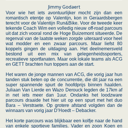
Jimmy Godaert
Voor wie het iets avontuurlijker mocht zijn dan een
romantisch etentje op Valentijn, kon in Geraardsbergen
terecht voor de Valentijn Run&Bike. Voor de tweede keer
tekende Coach Wim een volledig nieuw off-road parcours
uit dat zich vooral rond de Hoge Buizemont situeerde. De
regenval van de laatste weken zorgde uiteraard voor heel
wat modder en een zwaar parcours. Maar liefst 80
koppels gingen de uitdaging aan. Het deelnemersveld
bestond uit een mix van gelegenheidssporters,
recreatieve sportfanaten. Maar ook lokale teams als ACG
en GETT brachten hun toppers aan de start.
Het waren de jonge mannen van ACG, die vorig jaar hun
tanden stuk beten op de concurrentie, die dit jaar na een
super spannende spurt de hoofdprijs binnen haalden.
Juliaan Van Lierde en Wazo Derouck legden de 17km af
in net iets meer dan 1uur. Ondanks het loodzware
parcours draaide het hier uit op een spurt met het duo
Bara – Verstraete. Op grotere afstand volgden dan de
winnaars van vorig jaar D’Hoedt – Debacker.
Het korte parcours was blijkbaar een kolfje naar de hand
van enkele sportieve families. Vader en zoon Koen en