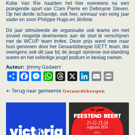
Kobe Van Rie haalden het hier eveneens na een
prangende spurt van Clam Pierre en Debruyne Steven.
Op het derde schavotje, ook hier, winnaar van vorig jaar
vader en zoon Philippe Hugo en Jérôme.
Dit jaar stimuleerde de organisatie ook teams om met
zoveel mogelijk deelnemers aan de start te verschijnen
met de WCUP team trofee. Deze prijs werd mee naar
huis genomen door het Geraardsbergse GETT team, die
overigens ook dit jaar bij de jeugd opnieuw out-standing
waren en het volledige jeugd podium in beslag namen.
Auteur
Jimmy Godaert
Share
Facebook
Messenger
WhatsApp
Threads
X
LinkedIn
Email
Prin
Geraardsbergen