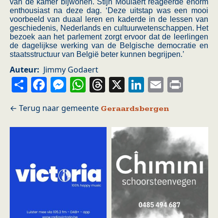
van de kamer bijwonen. Stijn Moulaert reageerde enorm
enthousiast na deze dag. ‘Deze uitstap was een mooi
voorbeeld van duaal leren en kaderde in de lessen van
geschiedenis, Nederlands en cultuurwetenschappen. Het
bezoek aan het parlement zorgt ervoor dat de leerlingen
de dagelijkse werking van de Belgische democratie en
staatsstructuur van België beter kunnen begrijpen.’
Auteur
Jimmy Godaert
Share
Facebook
Messenger
WhatsApp
Threads
X
LinkedIn
Email
Prin
Geraardsbergen