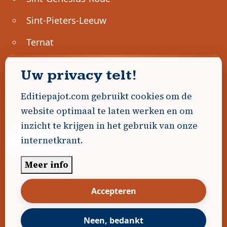
Sint-Pieters-Leeuw
Ternat
Ondernemen
Uw privacy telt!
Geen advertenties gevonden.
Editiepajot.com gebruikt cookies om de
website optimaal te laten werken en om
Uw advertentie hier? Contacteer ons!
inzicht te krijgen in het gebruik van onze
internetkrant.
Word Partner!
Meer info
© 2026
Editiepajot.com
|
Algemene voorwaarden
Accepteren
|
Disclaimer
|
Privacybeleid
|
Cookiebeleid
|
Gerealiseerd door
DavidHosse.net
Neen, bedankt