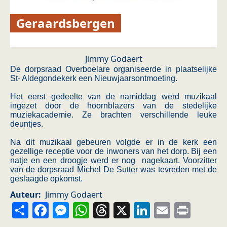
Geraardsbergen
Jimmy Godaert
De dorpsraad Overboelare organiseerde in plaatselijke
St- Aldegondekerk een Nieuwjaarsontmoeting.
Het eerst gedeelte van de namiddag werd muzikaal
ingezet door de hoornblazers van de stedelijke
muziekacademie. Ze brachten verschillende leuke
deuntjes.
Na dit muzikaal gebeuren volgde er in de kerk een
gezellige receptie voor de inwoners van het dorp. Bij een
natje en een droogje werd er nog nagekaart. Voorzitter
van de dorpsraad Michel De Sutter was tevreden met de
geslaagde opkomst.
Auteur
Jimmy Godaert
Share
Facebook
Messenger
WhatsApp
Threads
X
LinkedIn
Email
Prin