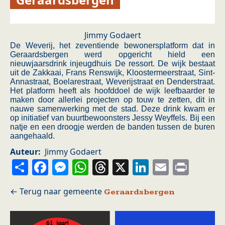
Jimmy Godaert
De Weverij, het zeventiende bewonersplatform dat in
Geraardsbergen werd opgericht hield een
nieuwjaarsdrink injeugdhuis De ressort. De wijk bestaat
uit de Zakkaai, Frans Renswijk, Kloostermeerstraat, Sint-
Annastraat, Boelarestraat, Weverijstraat en Denderstraat.
Het platform heeft als hoofddoel de wijk leefbaarder te
maken door allerlei projecten op touw te zetten, dit in
nauwe samenwerking met de stad. Deze drink kwam er
op initiatief van buurtbewoonsters Jessy Weyffels. Bij een
natje en een droogje werden de banden tussen de buren
aangehaald.
Auteur
Jimmy Godaert
Share
Facebook
Messenger
WhatsApp
Threads
X
LinkedIn
Email
Prin
Geraardsbergen