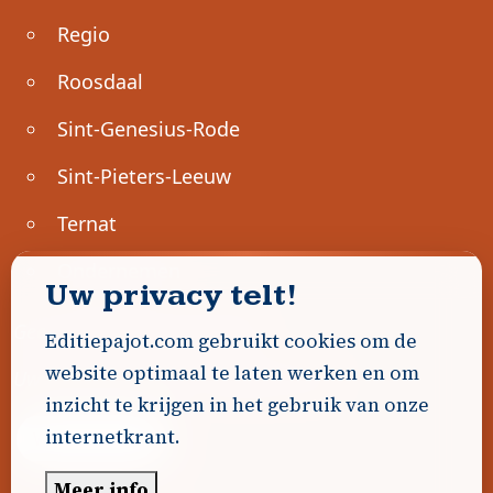
Regio
Roosdaal
Sint-Genesius-Rode
Sint-Pieters-Leeuw
Ternat
Ondernemen
Uw privacy telt!
Geen advertenties gevonden.
Editiepajot.com gebruikt cookies om de
website optimaal te laten werken en om
Uw advertentie hier? Contacteer ons!
inzicht te krijgen in het gebruik van onze
internetkrant.
Word Partner!
Meer info