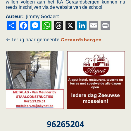
willen volgen aan het KA Geraardsbergen kunnen nu
reeds inschrijven via de website van de school.
Auteur
Jimmy Godaert
Share
Facebook
Messenger
WhatsApp
Threads
X
LinkedIn
Email
Prin
Geraardsbergen
96265204