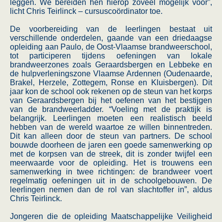
leggen. We bereiden hen hierop zoveel mogelijk voor”,
licht Chris Teirlinck – cursuscoördinator toe.
De voorbereiding van de leerlingen bestaat uit
verschillende onderdelen, gaande van een driedaagse
opleiding aan Paulo, de Oost-Vlaamse brandweerschool,
tot participeren tijdens oefeningen van lokale
brandweerzones zoals Geraardsbergen en Lebbeke en
de hulpverleningszone Vlaamse Ardennen (Oudenaarde,
Brakel, Herzele, Zottegem, Ronse en Kluisbergen). Dit
jaar kon de school ook rekenen op de steun van het korps
van Geraardsbergen bij het oefenen van het bestijgen
van de brandweerladder. “Voeling met de praktijk is
belangrijk. Leerlingen moeten een realistisch beeld
hebben van de wereld waartoe ze willen binnentreden.
Dit kan alleen door de steun van partners. De school
bouwde doorheen de jaren een goede samenwerking op
met de korpsen van de streek, dit is zonder twijfel een
meerwaarde voor de opleiding. Het is trouwens een
samenwerking in twee richtingen: de brandweer voert
regelmatig oefeningen uit in de schoolgebouwen. De
leerlingen nemen dan de rol van slachtoffer in”, aldus
Chris Teirlinck.
Jongeren die de opleiding Maatschappelijke Veiligheid