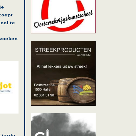
ie
roept
eel te
zoeken
Lierde