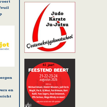
voert
fvuil
p
bergen
yers en
ericht