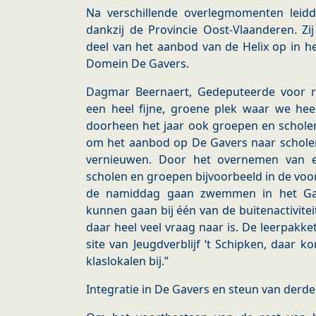
Na verschillende overlegmomenten leidde
dankzij de Provincie Oost-Vlaanderen. Z
deel van het aanbod van de Helix op in he
Domein De Gavers.
Dagmar Beernaert, Gedeputeerde voor r
een heel fijne, groene plek waar we he
doorheen het jaar ook groepen en schole
om het aanbod op De Gavers naar scholen
vernieuwen. Door het overnemen van en
scholen en groepen bijvoorbeeld in de voo
de namiddag gaan zwemmen in het Gav
kunnen gaan bij één van de buitenactivit
daar heel veel vraag naar is. De leerpakk
site van Jeugdverblijf ‘t Schipken, daar
klaslokalen bij.”
Integratie in De Gavers en steun van derd