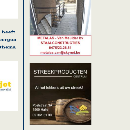
 heeft
sbergen
s thema