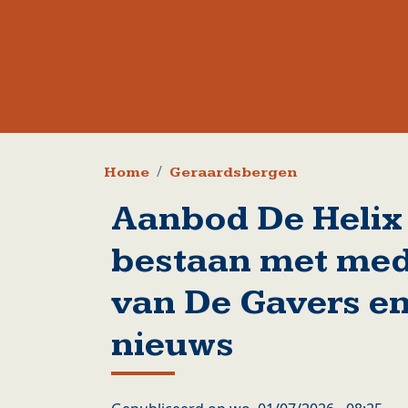
Kruimelpad
Home
Geraardsbergen
Aanbod De Helix b
bestaan met me
van De Gavers en
nieuws