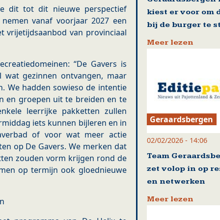
 dit tot dit nieuwe perspectief
kiest er voor om 
ij nemen vanaf voorjaar 2027 een
bij de burger te 
t vrijetijdsaanbod van provinciaal
Meer lezen
ecreatiedomeinen: “De Gavers is
el wat gezinnen ontvangen, maar
n. We hadden sowieso de intentie
 en groepen uit te breiden en te
kele leerrijke pakketten zullen
Geraardsbergen
rmiddag iets kunnen bijleren en in
erbad of voor wat meer actie
02/02/2026 - 14:06
eiten op De Gavers. We merken dat
Team Geraardsb
etten zouden vorm krijgen rond de
zet volop in op r
 komen op termijn ook gloednieuwe
en netwerken
Meer lezen
en