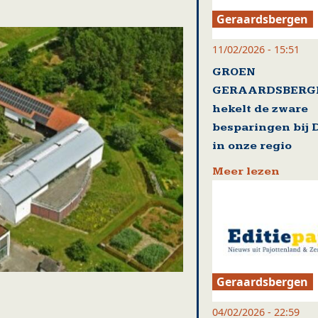
Geraardsbergen
11/02/2026 - 15:51
GROEN
GERAARDSBERG
hekelt de zware
besparingen bij D
in onze regio
Meer lezen
Geraardsbergen
04/02/2026 - 22:59