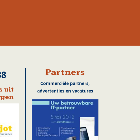
Partners
88
Commerciële partners,
 uit
advertenties en vacatures
rgen