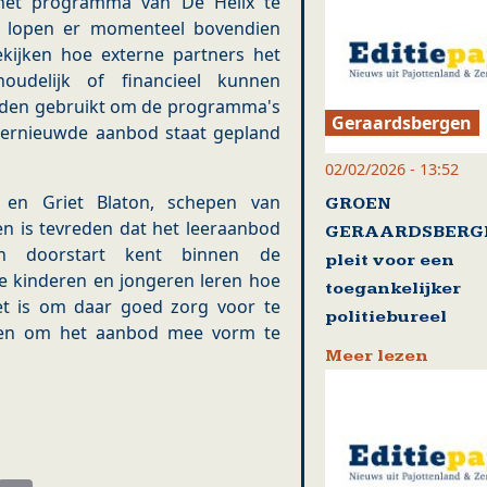
het programma van De Helix te
n, lopen er momenteel bovendien
ijken hoe externe partners het
oudelijk of financieel kunnen
den gebruikt om de programma's
Geraardsbergen
vernieuwde aanbod staat gepland
02/02/2026 - 13:52
 en Griet Blaton, schepen van
GROEN
n is tevreden dat het leeraanbod
GERAARDSBERG
 doorstart kent binnen de
pleit voor een
e kinderen en jongeren leren hoe
toegankelijker
het is om daar goed zorg voor te
politiebureel
kken om het aanbod mee vorm te
Meer lezen