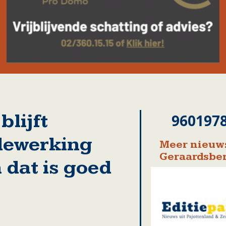
lijft
960197
dewerking
Meer nieuws
Geraardsbe
 dat is goed