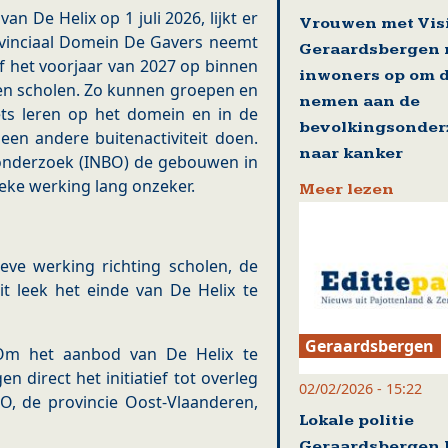
n De Helix op 1 juli 2026, lijkt er
Vrouwen met Vis
ovinciaal Domein De Gavers neemt
Geraardsbergen 
f het voorjaar van 2027 op binnen
inwoners op om d
en scholen. Zo kunnen groepen en
nemen aan de
ets leren op het domein en in de
bevolkingsonder
n andere buitenactiviteit doen.
naar kanker
sonderzoek (INBO) de gebouwen in
eke werking lang onzeker.
Meer lezen
eve werking richting scholen, de
 leek het einde van De Helix te
Geraardsbergen
Om het aanbod van De Helix te
 direct het initiatief tot overleg
02/02/2026 - 15:22
, de provincie Oost-Vlaanderen,
Lokale politie
Geraardsbergen 