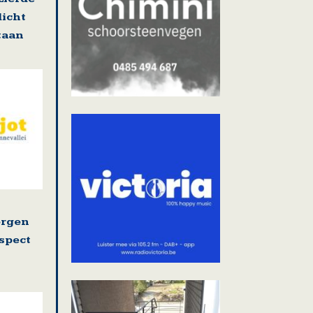
dicht
staan
ergen
espect