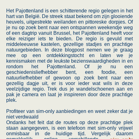
Het Pajottenland is een schitterende regio gelegen in het
hart van België. De streek staat bekend om zijn glooiende
heuvels, uitgestrekte weilanden en pittoreske dorpjes. Of
je nu op zoek bent naar een ontspannen weekendje weg
of een dagtrip vanuit Brussel, het Pajottenland heeft voor
elke reiziger iets te bieden. De regio is gevuld met
middeleeuwse kastelen, gezellige stadjes en prachtige
natuurgebieden. In deze blogpost nemen we je graag
mee op een ontdekkingstocht en laten we je
kennismaken met de leukste bezienswaardigheden in en
rondom het Pajottenland. Of je nu een
geschiedenisliefhebber bent, een foodie, een
natuurliefhebber of gewoon op zoek bent naar een
gezellig dagje uit, er is voor ieder wat wils in deze
veelzijdige regio. Trek dus je wandelschoenen aan en
pak je camera en laat je inspireren door deze prachtige
plek.
Profiteer van sim-only aanbiedingen en weet zeker dat je
niet verdwaald
Ondanks het feit dat de routes op deze prachtige plek
staan aangegeven, is een telefoon met sim-only vrijwel
onmisbaar in de huidige tijd. Vergelijk daarom