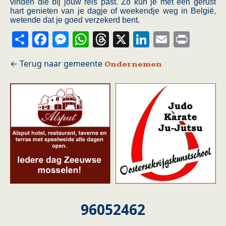
vinden die bij jouw reis past. Zo kun je met een gerust
hart genieten van je dagje of weekendje weg in België,
wetende dat je goed verzekerd bent.
Share
Facebook
Messenger
WhatsApp
Threads
X
LinkedIn
Email
Prin
Ondernemen
96052462