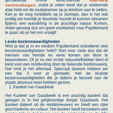
gemakkelijk online verschillende
sim-only
aanbiedingen
, zodat je zeker weet dat je voldoende
data hebt om de routeplanner op je telefoon aan te zetten.
Ken je de weg inmiddels op je duimpje, dan is het ook
prettig om heerlijk je favoriete muziek te kunnen streamen
tijdens een wandeling in de prachtige natuur. Kortom,
reden genoeg dus om goed voorbereid naar Pajottenland
te gaan als je het ons vraagt!
Leuke bezienswaardigheden
Wist je dat je in en rondom Pajottenland ontzettend veel
bezienswaardigheden hebt? Niet voor niets dus dat de
mensen van heinde en verre komen om deze te
bewonderen. Of je nu een echte natuurliefhebber bent of
kiest voor een rondleiding door de bekende bierbrouwerij,
hier vind je het allemaal. Speciaal daarom hebben we
een top 3 voor je gemaakt, met de leukste
bezienswaardigheden die je tijdens je bezoek aan de
plaats absoluut moet hebben gezien.
Kasteel van Gaasbeek
Het Kasteel van Gaasbeek is een prachtig kasteel dat
gelegen is in het gelijknamige dorpje Gaasbeek. Het
kasteel dateert uit de middeleeuwen en biedt een rijke
geschiedenis en cultuur. Het kasteel biedt bezoekers een