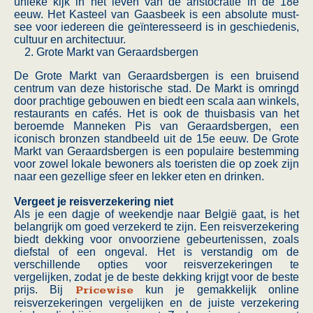
unieke kijk in het leven van de aristocratie in de 18e
eeuw. Het Kasteel van Gaasbeek is een absolute must-
see voor iedereen die geïnteresseerd is in geschiedenis,
cultuur en architectuur.
Grote Markt van Geraardsbergen
De Grote Markt van Geraardsbergen is een bruisend
centrum van deze historische stad. De Markt is omringd
door prachtige gebouwen en biedt een scala aan winkels,
restaurants en cafés. Het is ook de thuisbasis van het
beroemde Manneken Pis van Geraardsbergen, een
iconisch bronzen standbeeld uit de 15e eeuw. De Grote
Markt van Geraardsbergen is een populaire bestemming
voor zowel lokale bewoners als toeristen die op zoek zijn
naar een gezellige sfeer en lekker eten en drinken.
Vergeet je reisverzekering niet
Als je een dagje of weekendje naar België gaat, is het
belangrijk om goed verzekerd te zijn. Een reisverzekering
biedt dekking voor onvoorziene gebeurtenissen, zoals
diefstal of een ongeval. Het is verstandig om de
verschillende opties voor reisverzekeringen te
vergelijken, zodat je de beste dekking krijgt voor de beste
prijs. Bij
Pricewise
kun je gemakkelijk online
reisverzekeringen vergelijken en de juiste verzekering