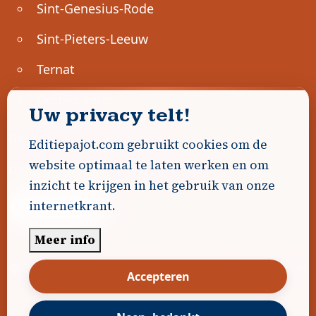
Sint-Genesius-Rode
Sint-Pieters-Leeuw
Ternat
Ondernemen
Uw privacy telt!
Geen advertenties gevonden.
Editiepajot.com gebruikt cookies om de
website optimaal te laten werken en om
Uw advertentie hier? Contacteer ons!
inzicht te krijgen in het gebruik van onze
internetkrant.
Word Partner!
Meer info
© 2026
Editiepajot.com
|
Algemene voorwaarden
Accepteren
|
Disclaimer
|
Privacybeleid
|
Cookiebeleid
|
Gerealiseerd door
DavidHosse.net