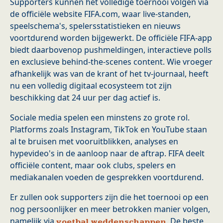
Supporters kunnen het volledige toernooi volgen via
de officiële website FIFA.com, waar live-standen,
speelschema's, spelersstatistieken en nieuws
voortdurend worden bijgewerkt. De officiële FIFA-app
biedt daarbovenop pushmeldingen, interactieve polls
en exclusieve behind-the-scenes content. Wie vroeger
afhankelijk was van de krant of het tv-journaal, heeft
nu een volledig digitaal ecosysteem tot zijn
beschikking dat 24 uur per dag actief is.
Sociale media spelen een minstens zo grote rol.
Platforms zoals Instagram, TikTok en YouTube staan
al te bruisen met vooruitblikken, analyses en
hypevideo's in de aanloop naar de aftrap. FIFA deelt
officiële content, maar ook clubs, spelers en
mediakanalen voeden de gesprekken voortdurend.
Er zullen ook supporters zijn die het toernooi op een
nog persoonlijker en meer betrokken manier volgen,
namelijk via
. De beste
voetbal weddenschappen