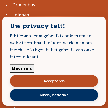
Drogenbos
Edingen
Uw privacy telt!
Geraardsbergen
Halle
Editiepajot.com gebruikt cookies om de
website optimaal te laten werken en om
Lennik
inzicht te krijgen in het gebruik van onze
Liedekerke
internetkrant.
Linkebeek
Meer info
Ninove
Accepteren
Pajottegem
Neen, bedankt
Pepingen