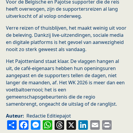
Voor de Belgische en Pajotse supporter die de reis
heeft overwogen, zijn de supportersreizen al lang
uitverkocht of al volop onderweg.
Verre reizen of thuisblijven, het maakt weinig uit voor
de beleving. Dankzij live-uitzendingen, sociale media
en digitale platforms is het gevoel van aanwezigheid
nooit zo sterk geweest als vandaag.
Het Pajottenland staat klaar. De vlaggen hangen al
uit, de café-eigenaars hebben hun openingsuren
aangepast en de supporters tellen de dagen, niet
langer de maanden, af. Het WK 2026 is meer dan een
voetbaltoernooi; het is een
gemeenschapsgebeurtenis die de regio
samenbrengt, ongeacht de uitslag of de ranglijst.
Auteur
Redactie Editiepajot
Share
Facebook
Messenger
WhatsApp
Threads
X
LinkedIn
Email
Prin