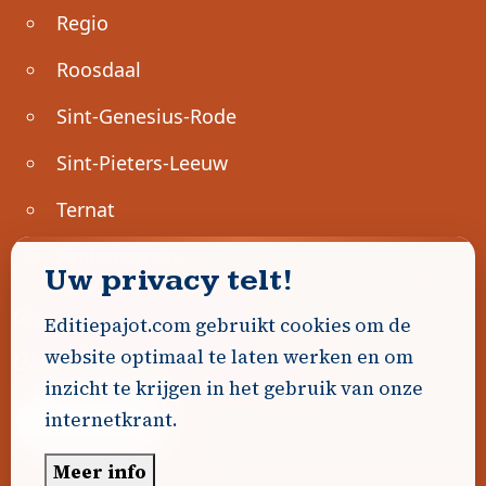
Regio
Roosdaal
Sint-Genesius-Rode
Sint-Pieters-Leeuw
Ternat
Ondernemen
Uw privacy telt!
Geen advertenties gevonden.
Editiepajot.com gebruikt cookies om de
website optimaal te laten werken en om
Uw advertentie hier? Contacteer ons!
inzicht te krijgen in het gebruik van onze
internetkrant.
Word Partner!
Meer info