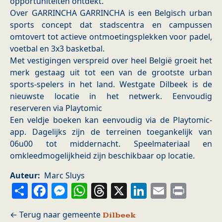
opportuniteiten ontdekt.
Over GARRINCHA GARRINCHA is een Belgisch urban
sports concept dat stadscentra en campussen
omtovert tot actieve ontmoetingsplekken voor padel,
voetbal en 3x3 basketbal.
Met vestigingen verspreid over heel België groeit het
merk gestaag uit tot een van de grootste urban
sports-spelers in het land. Westgate Dilbeek is de
nieuwste locatie in het netwerk. Eenvoudig
reserveren via Playtomic
Een veldje boeken kan eenvoudig via de Playtomic-
app. Dagelijks zijn de terreinen toegankelijk van
06u00 tot middernacht. Speelmateriaal en
omkleedmogelijkheid zijn beschikbaar op locatie.
Auteur
Marc Sluys
Share
Facebook
Messenger
WhatsApp
Threads
X
LinkedIn
Email
Prin
Dilbeek