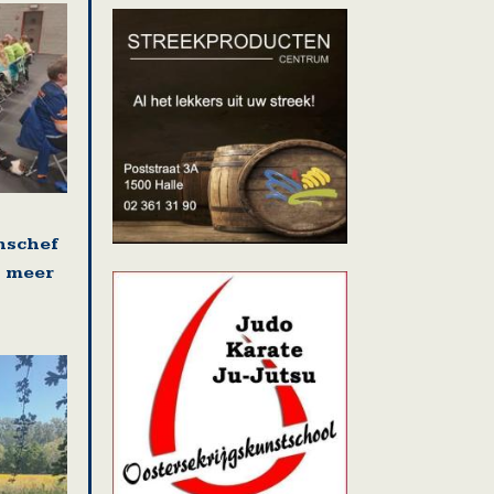
onschef
t meer