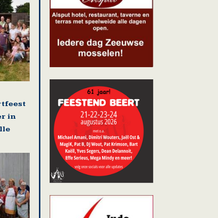
rtfeest
r in
lle