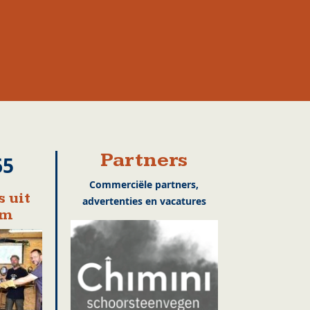
Partners
65
Commerciële partners,
 uit
advertenties en vacatures
em