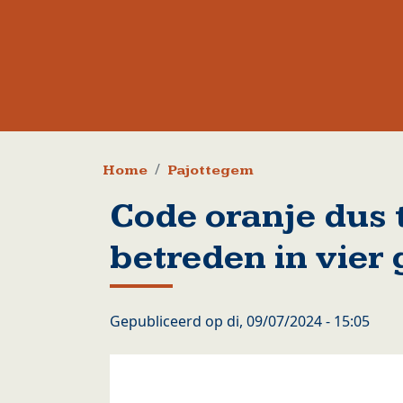
Kruimelpad
Home
Pajottegem
Code oranje dus 
betreden in vie
Gepubliceerd op
di, 09/07/2024 - 15:05