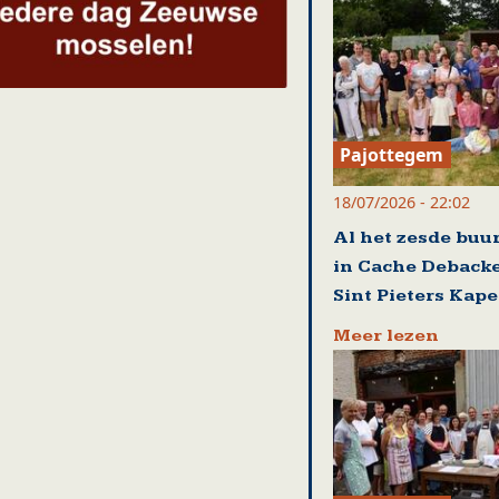
Pajottegem
18/07/2026 - 22:02
Al het zesde buu
in Cache Debacke
Sint Pieters Kape
Meer lezen