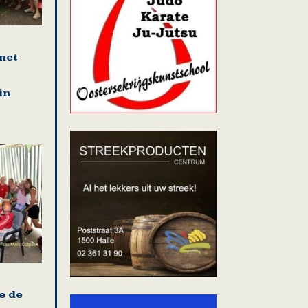
met
in
e de