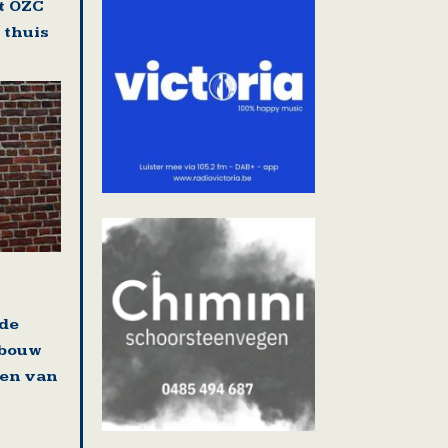
t OZC
 thuis
 de
 bouw
en van