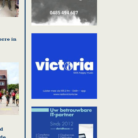
erre in
nd
 de