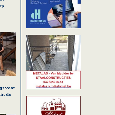
op
gt voor
 in de