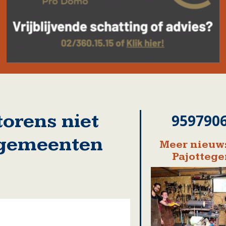
torens niet
959790
r gemeenten
Meer nieuws
Pajotteg