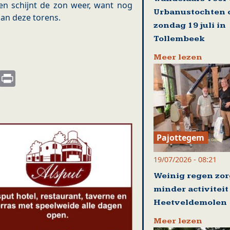
 en schijnt de zon weer, want nog
Urbanustochten 
aan deze torens.
zondag 19 juli in
Tollembeek
Meer lezen
s
nkedIn
Email
Print
Pajottegem
19/07/2026 - 08:21
Weinig regen zor
minder activiteit
Heetveldemolen
Meer lezen