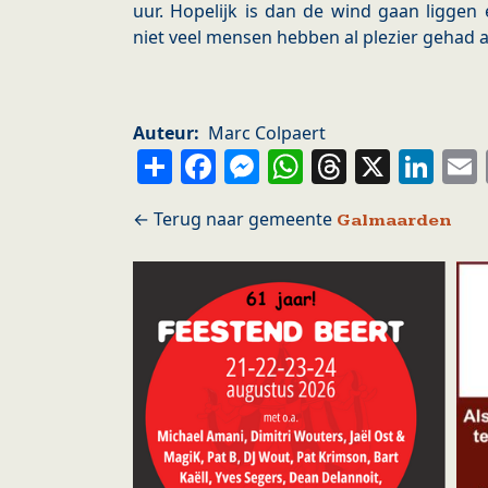
uur. Hopelijk is dan de wind gaan liggen
niet veel mensen hebben al plezier gehad 
Auteur
Marc Colpaert
Share
Facebook
Messenger
WhatsApp
Thread
X
Li
Galmaarden