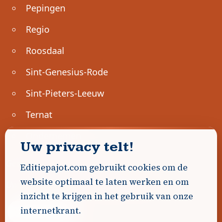
Pepingen
Regio
Roosdaal
Sint-Genesius-Rode
Sint-Pieters-Leeuw
Ternat
Ondernemen
Uw privacy telt!
Geen advertenties gevonden.
Editiepajot.com gebruikt cookies om de
website optimaal te laten werken en om
Uw advertentie hier? Contacteer ons!
inzicht te krijgen in het gebruik van onze
internetkrant.
Word Partner!