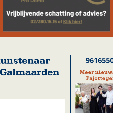
 kunstenaar
961655
n Galmaarden
Meer nieuws
Pajotteg