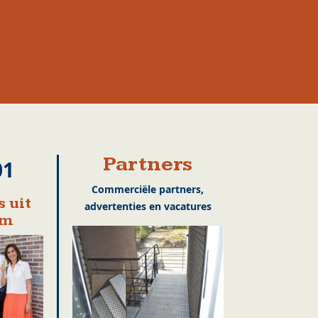
Partners
01
Commerciële partners,
 uit
advertenties en vacatures
em