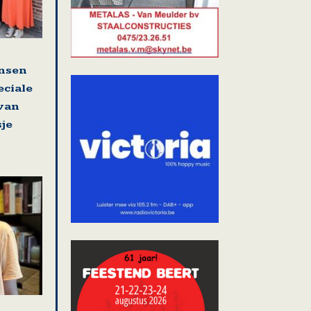
nsen
eciale
 van
sje