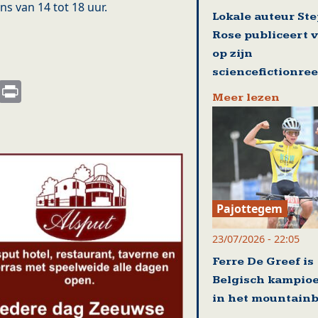
s van 14 tot 18 uur.
Lokale auteur St
Rose publiceert 
op zijn
sciencefictionre
s
nkedIn
Email
Print
Meer lezen
Pajottegem
23/07/2026 - 22:05
Ferre De Greef is
Belgisch kampio
in het mountain