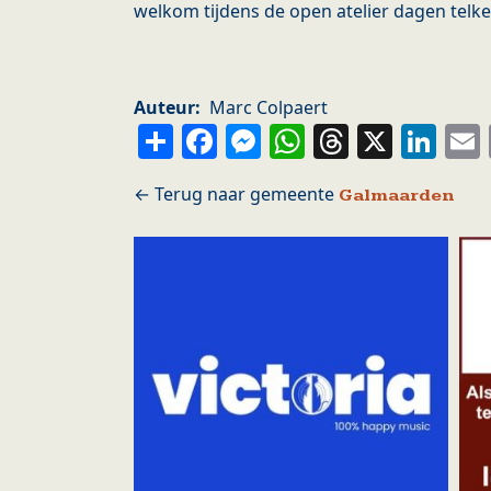
welkom tijdens de open atelier dagen telken
Auteur
Marc Colpaert
Share
Facebook
Messenger
WhatsApp
Thread
X
Li
Galmaarden