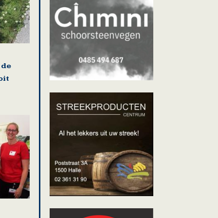
 de
oit