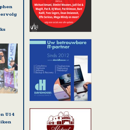
ephen
vervolg
eks
en U14
biken