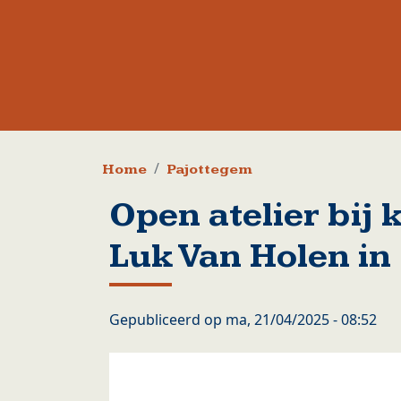
Kruimelpad
Home
Pajottegem
Open atelier bij
Luk Van Holen i
Gepubliceerd op
ma, 21/04/2025 - 08:52