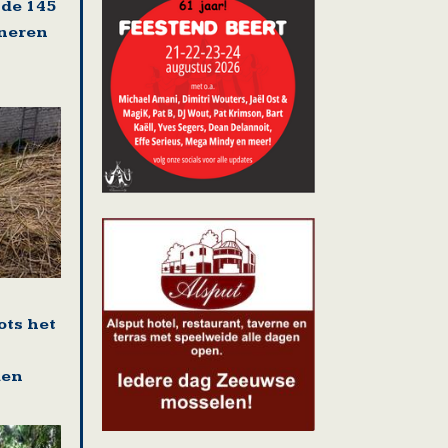
 de 145
oneren
ots het
den