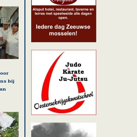
voor
ns bij
van