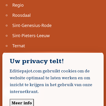
Regio
Roosdaal
Sint-Genesius-Rode
Sint-Pieters-Leeuw
Ternat
Ondernemen
Uw privacy telt!
Geen advertenties gevonden.
Editiepajot.com gebruikt cookies om de
website optimaal te laten werken en om
Uw advertentie hier? Contacteer ons!
inzicht te krijgen in het gebruik van onze
internetkrant.
Word Partner!
Meer info