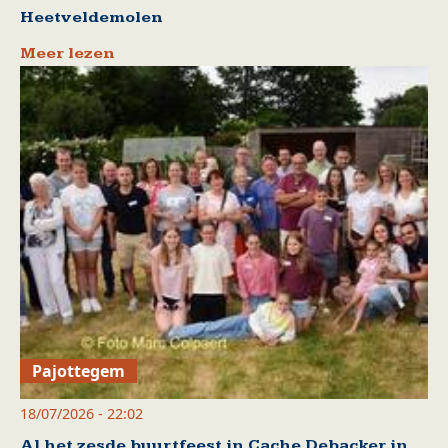
Heetveldemolen
Meer lezen
Pajottegem
18/07/2026 - 22:02
Al het zesde buurtfeest in Cache Debacker in