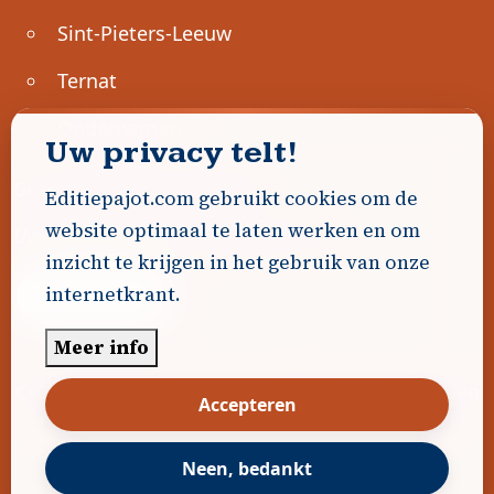
Sint-Pieters-Leeuw
Ternat
Ondernemen
Uw privacy telt!
Geen advertenties gevonden.
Editiepajot.com gebruikt cookies om de
website optimaal te laten werken en om
Uw advertentie hier? Contacteer ons!
inzicht te krijgen in het gebruik van onze
internetkrant.
Word Partner!
Meer info
© 2026
Editiepajot.com
|
Algemene voorwaarden
Accepteren
|
Disclaimer
|
Privacybeleid
|
Cookiebeleid
|
Gerealiseerd door
DavidHosse.net
Neen, bedankt