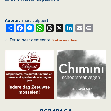
Auteur
marc colpaert
Share
Facebook
Messenger
WhatsApp
Threads
X
LinkedIn
Email
Prin
Galmaarden