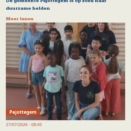
De gemeente Pajottegem is op zoek naar
duurzame helden
Meer lezen
Pajottegem
27/07/2026 - 08:45