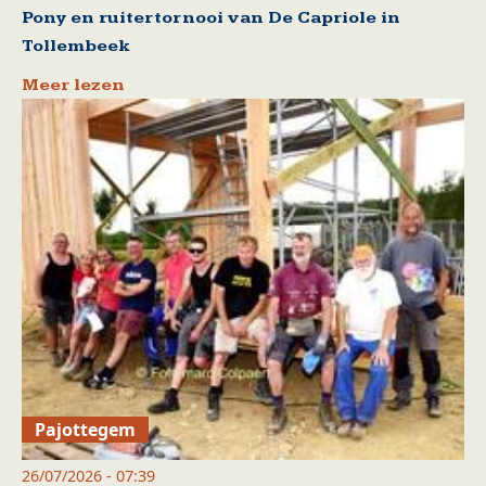
Pony en ruitertornooi van De Capriole in
Tollembeek
Meer lezen
Pajottegem
26/07/2026 - 07:39