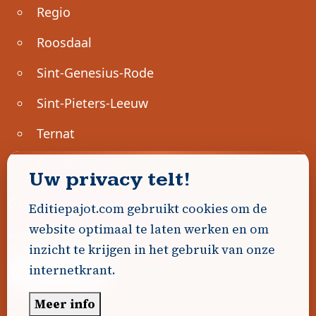
Regio
Roosdaal
Sint-Genesius-Rode
Sint-Pieters-Leeuw
Ternat
Ondernemen
Uw privacy telt!
Geen advertenties gevonden.
Editiepajot.com gebruikt cookies om de
website optimaal te laten werken en om
Uw advertentie hier? Contacteer ons!
inzicht te krijgen in het gebruik van onze
internetkrant.
Word Partner!
Meer info