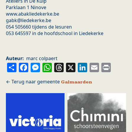
Ateliers in De Kuip
Parklaan 1 Ninove
www.abakliedekerke.be
gabk@liedekerke.be
054 505660 tijdens de lesuren
053 645597 in de hoofdschool in Liedekerke
Auteur
marc colpaert
Share
Facebook
Messenger
WhatsApp
Threads
X
LinkedIn
Email
Prin
Galmaarden