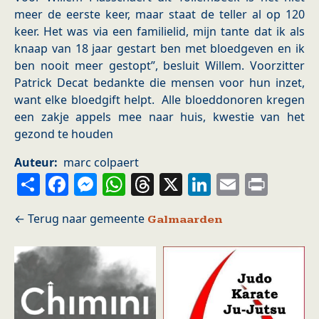
meer de eerste keer, maar staat de teller al op 120
keer. Het was via een familielid, mijn tante dat ik als
knaap van 18 jaar gestart ben met bloedgeven en ik
ben nooit meer gestopt”, besluit Willem. Voorzitter
Patrick Decat bedankte die mensen voor hun inzet,
want elke bloedgift helpt. Alle bloeddonoren kregen
een zakje appels mee naar huis, kwestie van het
gezond te houden
Auteur
marc colpaert
Share
Facebook
Messenger
WhatsApp
Threads
X
LinkedIn
Email
Prin
Galmaarden