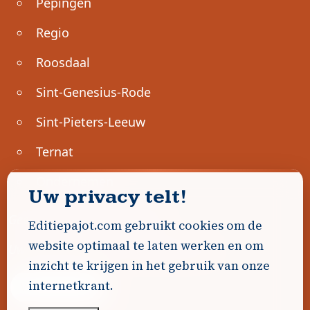
Pepingen
Regio
Roosdaal
Sint-Genesius-Rode
Sint-Pieters-Leeuw
Ternat
Ondernemen
Uw privacy telt!
Geen advertenties gevonden.
Editiepajot.com gebruikt cookies om de
website optimaal te laten werken en om
Uw advertentie hier? Contacteer ons!
inzicht te krijgen in het gebruik van onze
internetkrant.
Word Partner!