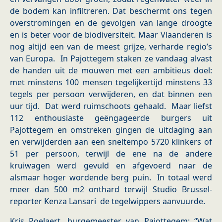
de bodem kan infiltreren. Dat beschermt ons tegen
overstromingen en de gevolgen van lange droogte
en is beter voor de biodiversiteit. Maar Vlaanderen is
nog altijd een van de meest grijze, verharde regio’s
van Europa. In Pajottegem staken ze vandaag alvast
de handen uit de mouwen met een ambitieus doel:
met minstens 100 mensen tegelijkertijd minstens 33
tegels per persoon verwijderen, en dat binnen een
uur tijd. Dat werd ruimschoots gehaald. Maar liefst
112 enthousiaste geëngageerde burgers uit
Pajottegem en omstreken gingen de uitdaging aan
en verwijderden aan een sneltempo 5720 klinkers of
51 per persoon, terwijl de ene na de andere
kruiwagen werd gevuld en afgevoerd naar de
alsmaar hoger wordende berg puin. In totaal werd
meer dan 500 m2 onthard terwijl Studio Brussel-
reporter Kenza Lansari de tegelwippers aanvuurde.
Kris Poelaert, burgemeester van Pajottegem: “Wat