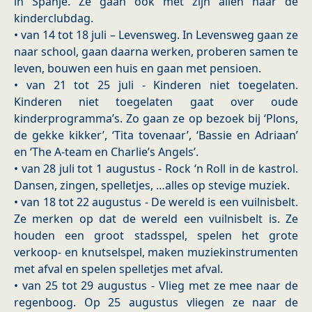
in Spanje. Ze gaan ook met zijn allen naar de
kinderclubdag.
• van 14 tot 18 juli – Levensweg. In Levensweg gaan ze
naar school, gaan daarna werken, proberen samen te
leven, bouwen een huis en gaan met pensioen.
• van 21 tot 25 juli - Kinderen niet toegelaten.
Kinderen niet toegelaten gaat over oude
kinderprogramma’s. Zo gaan ze op bezoek bij ‘Plons,
de gekke kikker’, ‘Tita tovenaar’, ‘Bassie en Adriaan’
en ‘The A-team en Charlie’s Angels’.
• van 28 juli tot 1 augustus - Rock ‘n Roll in de kastrol.
Dansen, zingen, spelletjes, …alles op stevige muziek.
• van 18 tot 22 augustus - De wereld is een vuilnisbelt.
Ze merken op dat de wereld een vuilnisbelt is. Ze
houden een groot stadsspel, spelen het grote
verkoop- en knutselspel, maken muziekinstrumenten
met afval en spelen spelletjes met afval.
• van 25 tot 29 augustus - Vlieg met ze mee naar de
regenboog. Op 25 augustus vliegen ze naar de