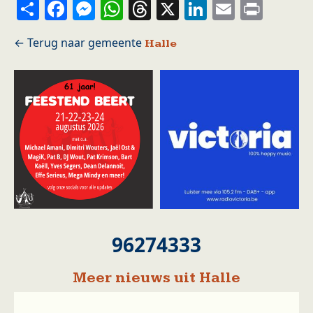
Share
Facebook
Messenger
WhatsApp
Threads
X
LinkedIn
Email
Prin
Halle
96274333
Meer nieuws uit Halle