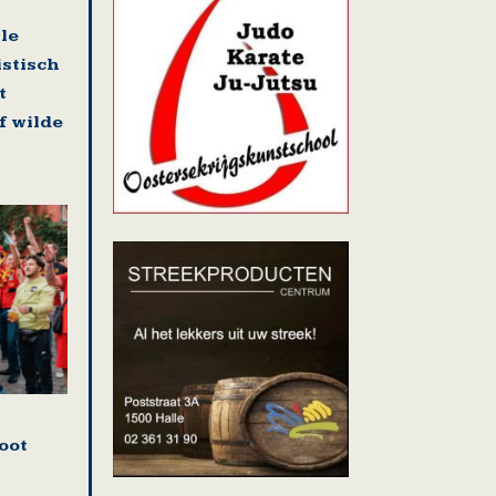
lle
istisch
t
f wilde
oot