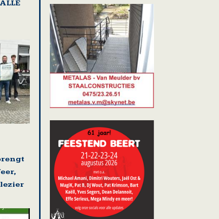
HALLE
brengt
eer,
lezier