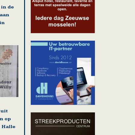
in de
 aan
in
uit
n op
 Halle