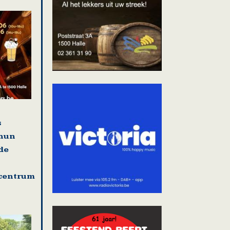
s
 hun
de
centrum