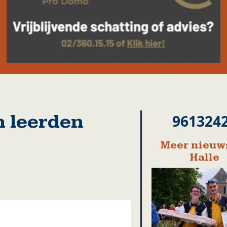
n leerden
961324
Meer nieuws
Halle