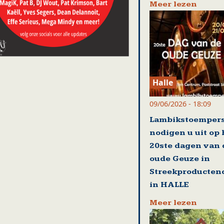
Meer lezen
Halle
09/06/2026 - 18:09
Lambikstoemper
nodigen u uit op
20ste dagen van 
oude Geuze in
Streekproducten
in HALLE
Meer lezen