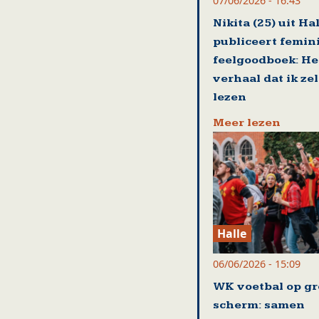
07/06/2026 - 16:43
Nikita (25) uit Ha
publiceert femin
feelgoodboek: He
verhaal dat ik zel
lezen
Meer lezen
Halle
06/06/2026 - 15:09
WK voetbal op gr
scherm: samen