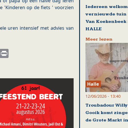
 of papa op een halve dag leren
Iedereen welkom 
e 'Kinderen op de fiets ' voorzien
vernieuwde tuin
Van Koekenbeek 
le uren intensief met advies van
HALLE
Meer lezen
s
nkedIn
Email
Print
Halle
12/06/2026 - 13:40
Troubadour Willy 
Gooik komt zinge
de Grote Markt in