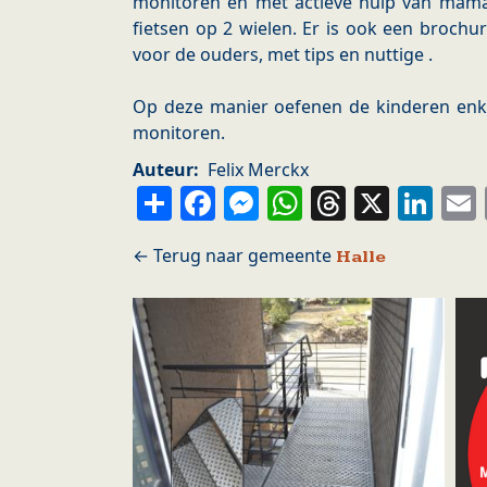
monitoren en met actieve hulp van mama
fietsen op 2 wielen. Er is ook een brochur
voor de ouders, met tips en nuttige .
Op deze manier oefenen de kinderen enke
monitoren.
Auteur
Felix Merckx
Share
Facebook
Messenger
WhatsApp
Thread
X
Li
Halle