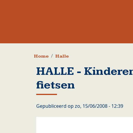
Kruimelpad
Home
Halle
HALLE - Kindere
fietsen
Gepubliceerd op
zo, 15/06/2008 - 12:39