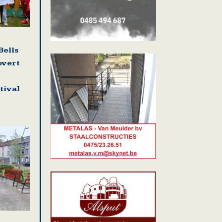
Bells
overt
tival