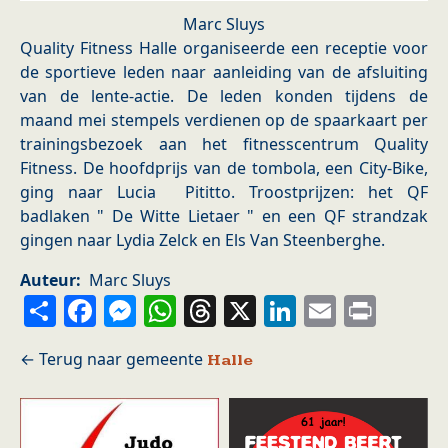
Marc Sluys
Quality Fitness Halle organiseerde een receptie voor
de sportieve leden naar aanleiding van de afsluiting
van de lente-actie. De leden konden tijdens de
maand mei stempels verdienen op de spaarkaart per
trainingsbezoek aan het fitnesscentrum Quality
Fitness. De hoofdprijs van de tombola, een City-Bike,
ging naar Lucia Pititto. Troostprijzen: het QF
badlaken " De Witte Lietaer " en een QF strandzak
gingen naar Lydia Zelck en Els Van Steenberghe.
Auteur
Marc Sluys
Share
Facebook
Messenger
WhatsApp
Threads
X
LinkedIn
Email
Prin
Halle