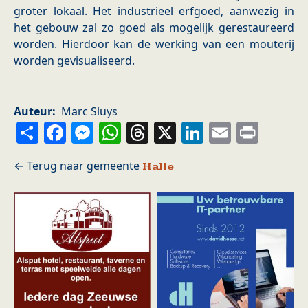
groter lokaal. Het industrieel erfgoed, aanwezig in
het gebouw zal zo goed als mogelijk gerestaureerd
worden. Hierdoor kan de werking van een mouterij
worden gevisualiseerd.
Auteur
Marc Sluys
Share
Facebook
Messenger
WhatsApp
Threads
X
LinkedIn
Email
Prin
Halle