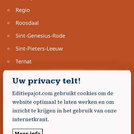
Regio
Roosdaal
Sint-Genesius-Rode
Sint-Pieters-Leeuw
Ternat
Ondernemen
Uw privacy telt!
Geen advertenties gevonden.
Editiepajot.com gebruikt cookies om de
website optimaal te laten werken en om
Uw advertentie hier? Contacteer ons!
inzicht te krijgen in het gebruik van onze
internetkrant.
Word Partner!
Meer info