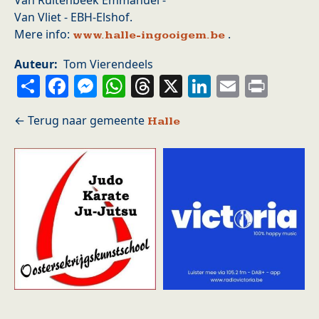
Van Ruitenbeek Emmanuel -
Van Vliet - EBH-Elshof.
Mere info:
.
www.halle-ingooigem.be
Auteur
Tom Vierendeels
Share
Facebook
Messenger
WhatsApp
Threads
X
LinkedIn
Email
Prin
Halle