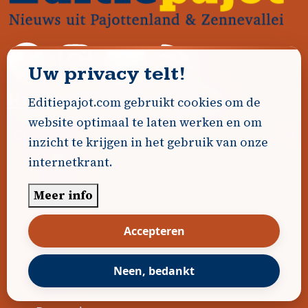
Uw privacy telt!
Heeft U nieuws te melden?
Editiepajot.com gebruikt cookies om de
website optimaal te laten werken en om
Voet
Gemeenten
inzicht te krijgen in het gebruik van onze
internetkrant.
Affligem
Asse
Meer info
Beersel
Accepteren
Bever
Neen, bedankt
Dilbeek