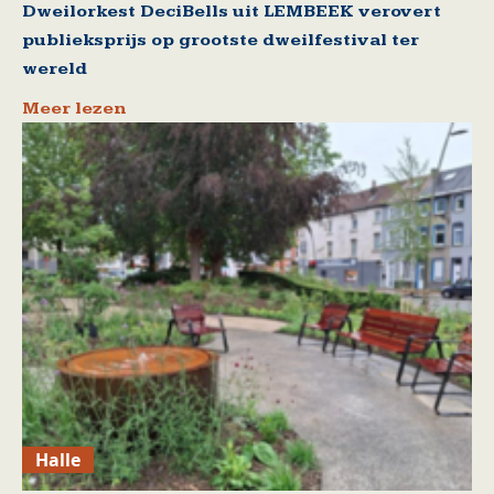
Dweilorkest DeciBells uit LEMBEEK verovert
publieksprijs op grootste dweilfestival ter
wereld
Meer lezen
Halle