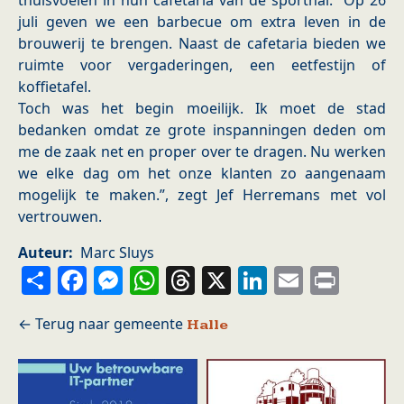
thuisvoelen in hun cafetaria van de sporthal. Op 26
juli geven we een barbecue om extra leven in de
brouwerij te brengen. Naast de cafetaria bieden we
ruimte voor vergaderingen, een eetfestijn of
koffietafel.
Toch was het begin moeilijk. Ik moet de stad
bedanken omdat ze grote inspanningen deden om
me de zaak net en proper over te dragen. Nu werken
we elke dag om het onze klanten zo aangenaam
mogelijk te maken.”, zegt Jef Herremans met vol
vertrouwen.
Auteur
Marc Sluys
Share
Facebook
Messenger
WhatsApp
Threads
X
LinkedIn
Email
Prin
Halle