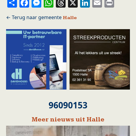
Share
Facebook
Messenger
WhatsApp
Threads
X
LinkedIn
Email
Prin
Halle
96090153
Meer nieuws uit Halle