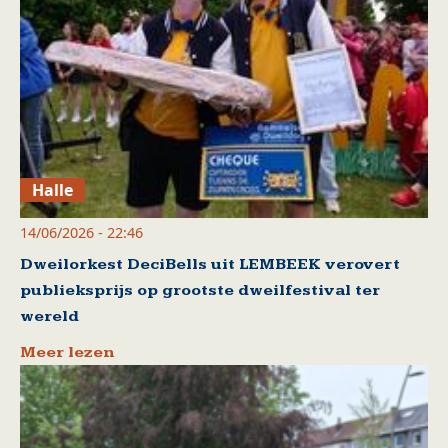
Halle
14/06/2026 - 22:46
Dweilorkest DeciBells uit LEMBEEK verovert
publieksprijs op grootste dweilfestival ter
wereld
Meer lezen