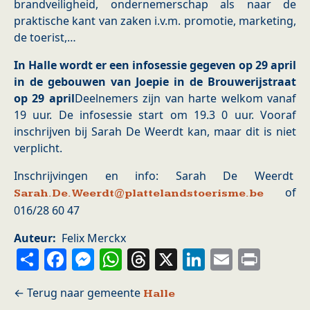
brandveiligheid, ondernemerschap als naar de
praktische kant van zaken i.v.m. promotie, marketing,
de toerist,…
In Halle wordt er een infosessie gegeven op 29 april
in de gebouwen van Joepie in de Brouwerijstraat
op 29 april
Deelnemers zijn van harte welkom vanaf
19 uur. De infosessie start om 19.3 0 uur. Vooraf
inschrijven bij Sarah De Weerdt kan, maar dit is niet
verplicht.
Inschrijvingen en info: Sarah De Weerdt
of
Sarah.De.Weerdt@plattelandstoerisme.be
016/28 60 47
Auteur
Felix Merckx
Share
Facebook
Messenger
WhatsApp
Threads
X
LinkedIn
Email
Prin
Halle