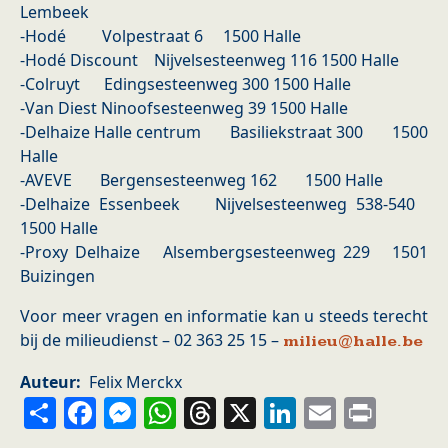
Lembeek
-Hodé Volpestraat 6 1500 Halle
-Hodé Discount Nijvelsesteenweg 116 1500 Halle
-Colruyt Edingsesteenweg 300 1500 Halle
-Van Diest Ninoofsesteenweg 39 1500 Halle
-Delhaize Halle centrum Basiliekstraat 300 1500
Halle
-AVEVE Bergensesteenweg 162 1500 Halle
-Delhaize Essenbeek Nijvelsesteenweg 538-540
1500 Halle
-Proxy Delhaize Alsembergsesteenweg 229 1501
Buizingen
Voor meer vragen en informatie kan u steeds terecht
bij de milieudienst – 02 363 25 15 –
milieu@halle.be
Auteur
Felix Merckx
Share
Facebook
Messenger
WhatsApp
Threads
X
LinkedIn
Email
Prin