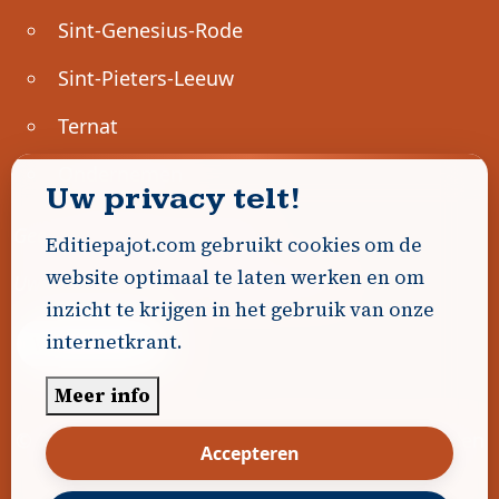
Sint-Genesius-Rode
Sint-Pieters-Leeuw
Ternat
Ondernemen
Uw privacy telt!
Geen advertenties gevonden.
Editiepajot.com gebruikt cookies om de
website optimaal te laten werken en om
Uw advertentie hier? Contacteer ons!
inzicht te krijgen in het gebruik van onze
internetkrant.
Word Partner!
Meer info
© 2026
Editiepajot.com
|
Algemene voorwaarden
Accepteren
|
Disclaimer
|
Privacybeleid
|
Cookiebeleid
|