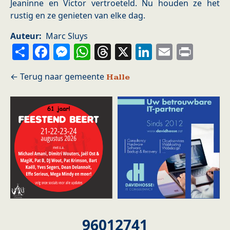
Jeaninne en Victor vertroeteld. Nu houden ze het
rustig en ze genieten van elke dag.
Auteur
Marc Sluys
Share
Facebook
Messenger
WhatsApp
Threads
X
LinkedIn
Email
Prin
Halle
96012741