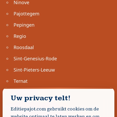
Ninove
Pajottegem
Pepingen
Regio
Roosdaal
Sint-Genesius-Rode
Sint-Pieters-Leeuw
Ternat
Ondernemen
Uw privacy telt!
Geen advertenties gevonden.
Editiepajot.com gebruikt cookies om de
website optimaal te laten werken en om