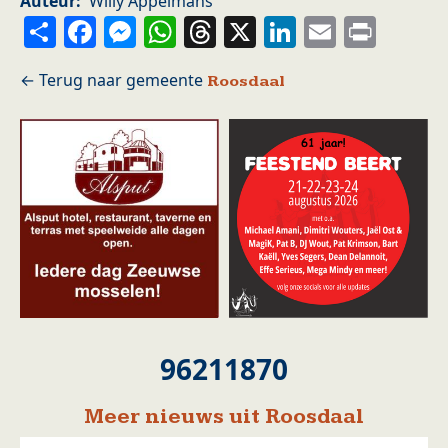
Auteur
Willy Appelmans
Share
Facebook
Messenger
WhatsApp
Threads
X
LinkedIn
Email
Prin
Roosdaal
96211870
Meer nieuws uit Roosdaal