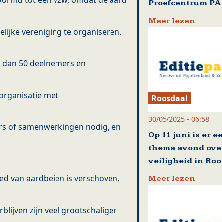
evormd tot een vzw, omdat de aard
Proefcentrum P
Meer lezen
telijke vereniging te organiseren.
 dan 50 deelnemers en
organisatie met
Roosdaal
30/05/2025 - 06:58
sors of samenwerkingen nodig, en
Op 11 juni is er e
thema avond ove
veiligheid in Ro
ed van aardbeien is verschoven,
Meer lezen
blijven zijn veel grootschaliger