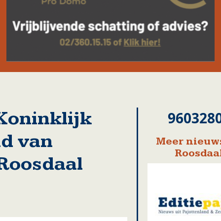
Koninklijk
960328
nd van
Meer nieuws
Roosdaa
 Roosdaal