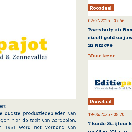
Roosdaal
02/07/2025 - 07:56
Poetshulp uit Ro
steelt geld en ju
in Ninove
Meer lezen
Roosdaal
ert
de oudste productiegebieden van
19/06/2025 - 08:20
gon hier de teelt van aardbeien,
Tiende Strijtem 
 In 1951 werd het Verbond van
op 28 en 29 juni