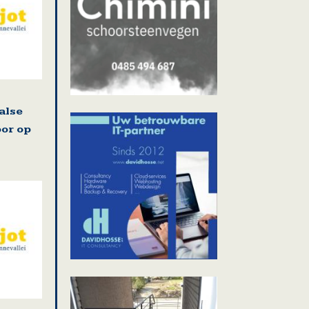
alse
oor op