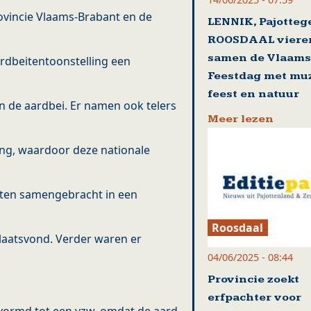
vincie Vlaams-Brabant en de
LENNIK, Pajotte
ROOSDAAL viere
samen de Vlaam
rdbeitentoonstelling een
Feestdag met muz
feest en natuur
n de aardbei. Er namen ook telers
Meer lezen
ing, waardoor deze nationale
iten samengebracht in een
Roosdaal
plaatsvond. Verder waren er
04/06/2025 - 08:44
Provincie zoekt
erfpachter voor