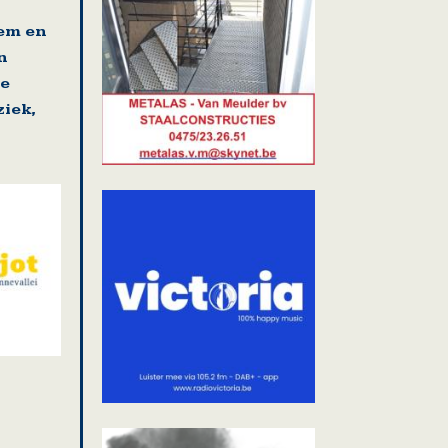
gem en
n
se
iek,