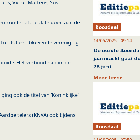
mans, Victor Mattens, Sus
n zonder afbreuk te doen aan de
Roosdaal
14/06/2025 - 09:14
 uit tot een bloeiende vereniging
De eerste Roosda
jaarmarkt gaat d
looide. Het verbond had in die
28 juni
Meer lezen
ging ook de titel van ‘Koninklijke’
Aardbeitelers (KNVA) ook tijdens
Roosdaal
14/06/2025 - 07:59