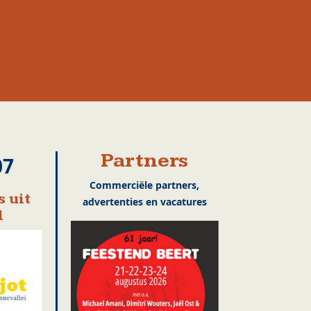
Partners
07
Commerciële partners,
 uit
advertenties en vacatures
l