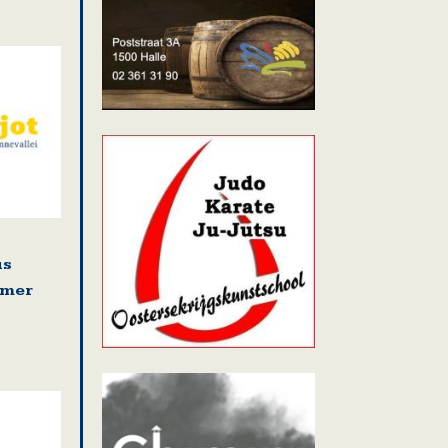
us
omer