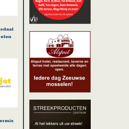
osdaal
welen
kermis