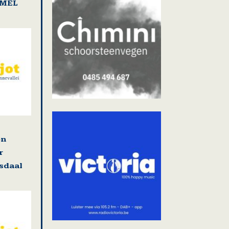
AMEL
en
r
osdaal