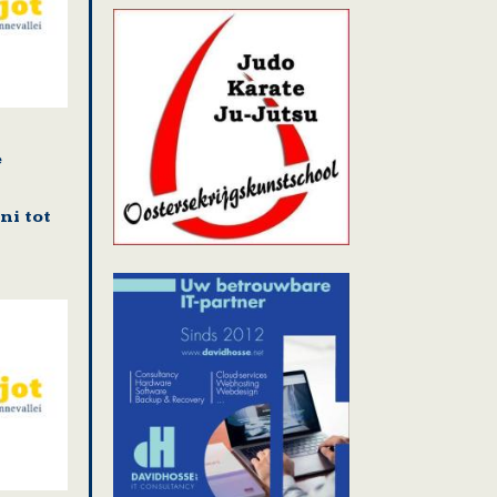
e
n
ni tot