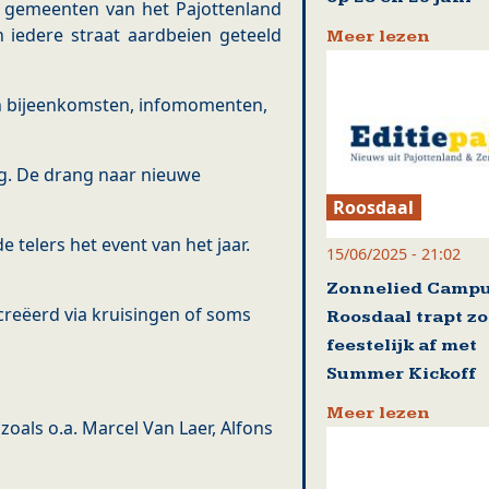
n gemeenten van het Pajottenland
n iedere straat aardbeien geteeld
Meer lezen
en bijeenkomsten, infomomenten,
g. De drang naar nieuwe
Roosdaal
 telers het event van het jaar.
15/06/2025 - 21:02
Zonnelied Camp
creëerd via kruisingen of soms
Roosdaal trapt z
feestelijk af met
Summer Kickoff
Meer lezen
oals o.a. Marcel Van Laer, Alfons