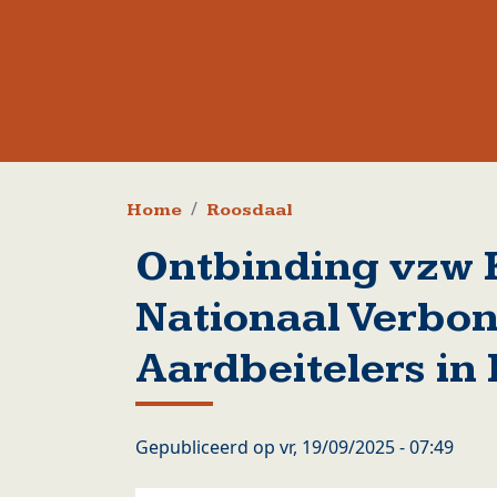
Kruimelpad
Home
Roosdaal
Ontbinding vzw 
Nationaal Verbo
Aardbeitelers in
Gepubliceerd op
vr, 19/09/2025 - 07:49