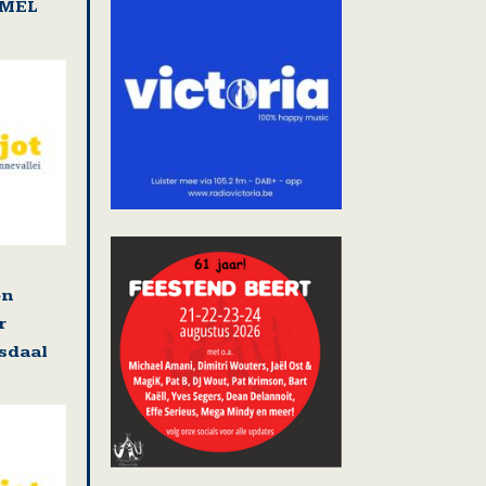
AMEL
en
r
osdaal