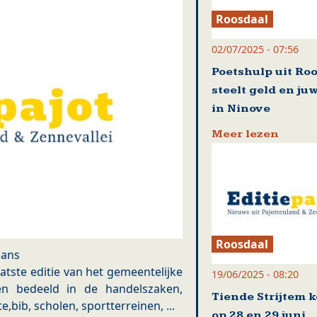
Roosdaal
02/07/2025 - 07:56
Poetshulp uit Ro
steelt geld en ju
in Ninove
Meer lezen
Roosdaal
mans
aatste editie van het gemeentelijke
19/06/2025 - 08:20
en bedeeld in de handelszaken,
Tiende Strijtem 
bib, scholen, sportterreinen, ...
op 28 en 29 juni