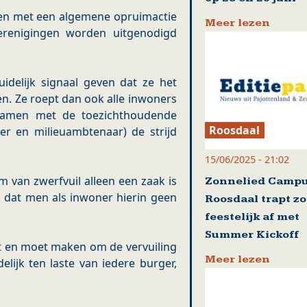
en met een algemene opruimactie
Meer lezen
erenigingen worden uitgenodigd
delijk signaal geven dat ze het
en. Ze roept dan ook alle inwoners
samen met de toezichthoudende
Roosdaal
r en milieuambtenaar) de strijd
15/06/2025 - 21:02
m van zwerfvuil alleen een zaak is
Zonnelied Camp
dat men als inwoner hierin geen
Roosdaal trapt z
feestelijk af met
Summer Kickoff
 en moet maken om de vervuiling
Meer lezen
lijk ten laste van iedere burger,