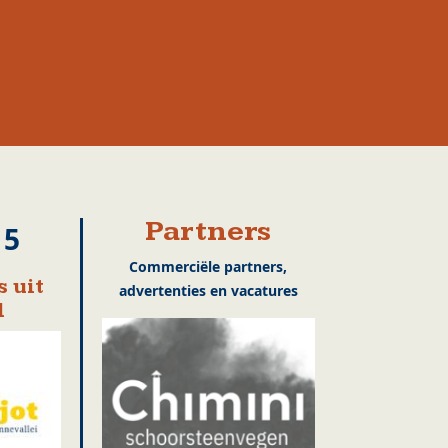
Partners
15
Commerciële partners,
 uit
advertenties en vacatures
l