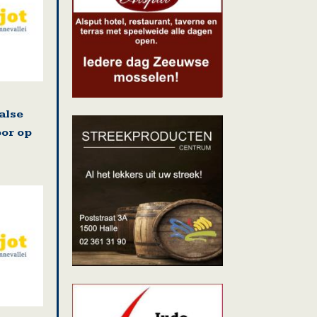
alse
oor op