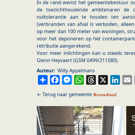
In de rand wenst het gemeentebestuur oo
de toezichthoudende ambtenaren de 
nultolerantie aan te houden ten aanzi
(verbranden van afval is verboden, alle
op meer dan 100 meter van woningen, str
voor het deponeren op het containerpark 
retributie aangerekend.
Voor meer inlichtingen kan u steeds tere
Glenn Heyvaert (GSM 0499/211580).
Auteur
Willy Appelmans
Share
Facebook
Messenger
WhatsApp
Thread
X
Li
Roosdaal