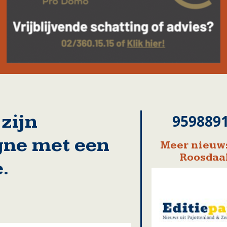
zijn
959889
ne met een
Meer nieuws
Roosdaa
.