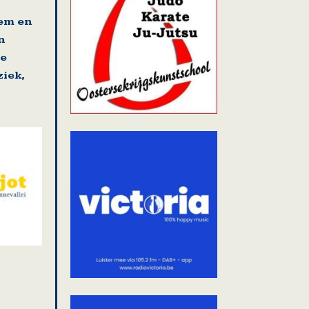
gem en
n
se
iek,