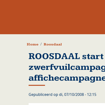
Kruimelpad
Home
Roosdaal
ROOSDAAL start 
zwerfvuilcampag
affichecampagne
Gepubliceerd op
di, 07/10/2008 - 12:15