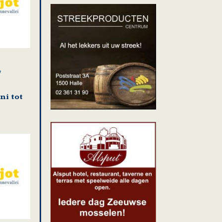
e
n
ni tot