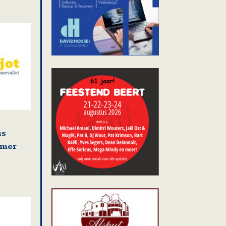
us
omer