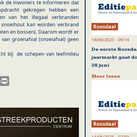
k de inwoners te informeren dat
opdracht gekregen hebben een
en van het illegaal verbranden
en snoeihout kan worden verbrand
Roosdaal
aten en bossen). Daarom wordt er
van groenafval (snoeiafval) geen
14/06/2025 - 09:14
De eerste Roosda
cht bij de schepen van leefmilieu
jaarmarkt gaat d
28 juni
Meer lezen
s
nkedIn
Email
Print
Roosdaal
14/06/2025 - 07:59