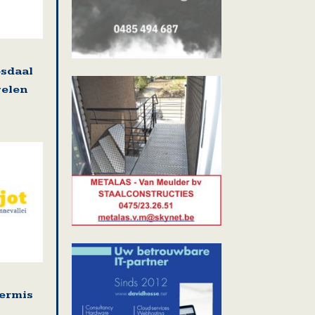
osdaal
welen
kermis