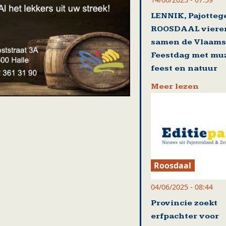
LENNIK, Pajotte
ROOSDAAL viere
samen de Vlaam
Feestdag met muz
feest en natuur
Meer lezen
Roosdaal
04/06/2025 - 08:44
Provincie zoekt
erfpachter voor