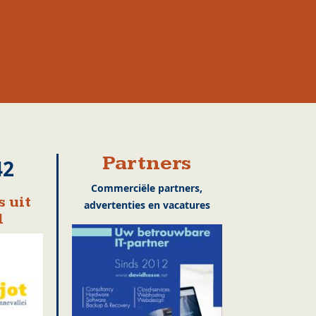
Partners
42
Commerciële partners,
 uit
advertenties en vacatures
l