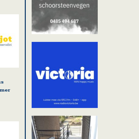
us
omer