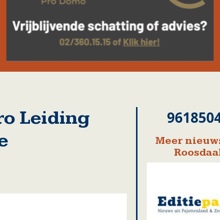
o Leiding
961850
e
Meer nieuws
Roosdaa