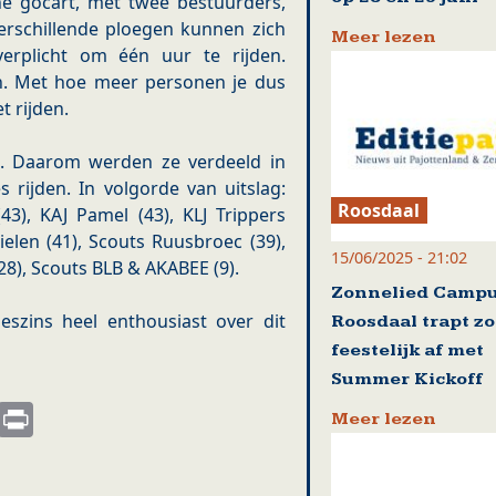
ne gocart, met twee bestuurders,
Verschillende ploegen kunnen zich
Meer lezen
verplicht om één uur te rijden.
n. Met hoe meer personen je dus
 rijden.
in. Daarom werden ze verdeeld in
 rijden. In volgorde van uitslag:
Roosdaal
(43), KAJ Pamel (43), KLJ Trippers
ielen (41), Scouts Ruusbroec (39),
15/06/2025 - 21:02
28), Scouts BLB & AKABEE (9).
Zonnelied Camp
szins heel enthousiast over dit
Roosdaal trapt z
feestelijk af met
Summer Kickoff
s
nkedIn
Email
Print
Meer lezen