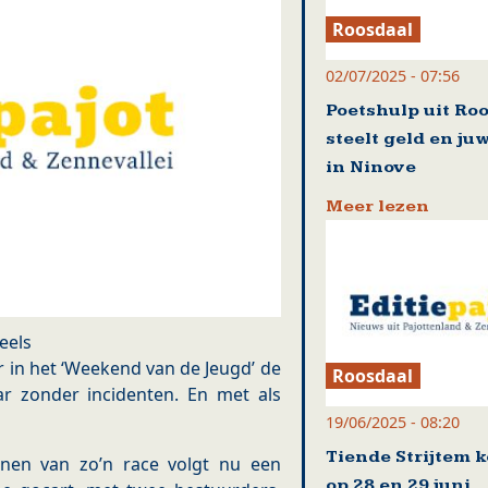
Roosdaal
02/07/2025 - 07:56
Poetshulp uit Ro
steelt geld en ju
in Ninove
Meer lezen
eels
r in het ‘Weekend van de Jeugd’ de
Roosdaal
ar zonder incidenten. En met als
19/06/2025 - 08:20
Tiende Strijtem 
nnen van zo’n race volgt nu een
op 28 en 29 juni