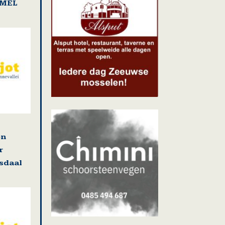
AMEL
en
r
osdaal