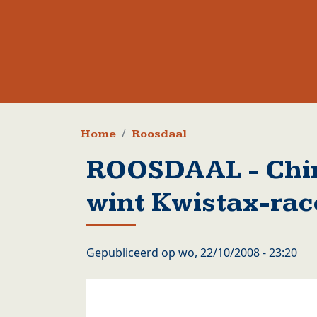
Kruimelpad
Home
Roosdaal
ROOSDAAL - Chir
wint Kwistax-rac
Gepubliceerd op
wo, 22/10/2008 - 23:20