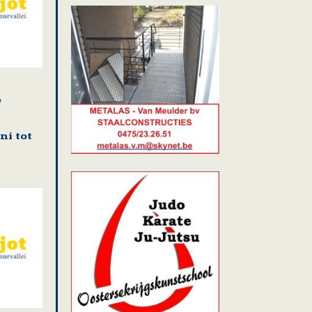
e
n
ni tot