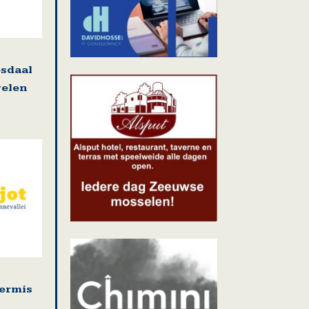
osdaal
welen
kermis