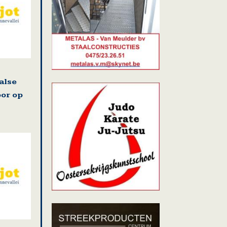
alse
oor op