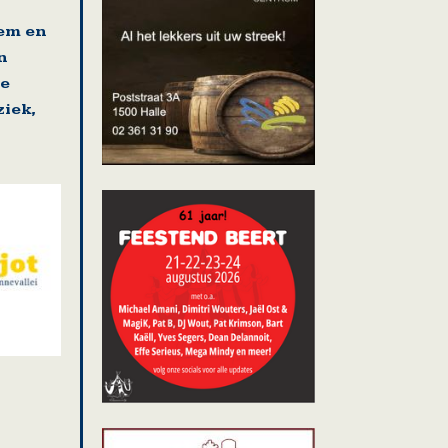
gem en
n
se
iek,