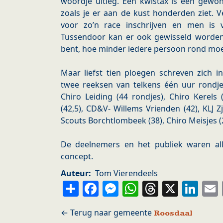
woordje uitleg. Een kwistax is een gewo
zoals je er aan de kust honderden ziet. 
voor zo’n race inschrijven en men is 
Tussendoor kan er ook gewisseld worde
bent, hoe minder iedere persoon rond moet
Maar liefst tien ploegen schreven zich 
twee reeksen van telkens één uur rondjes
Chiro Leiding (44 rondjes), Chiro Kerels 
(42,5), CD&V- Willems Vrienden (42), KLJ Zj
Scouts Borchtlombeek (38), Chiro Meisjes (
De deelnemers en het publiek waren alle
concept.
Auteur
Tom Vierendeels
Share
Facebook
Messenger
WhatsApp
Thread
X
Li
Roosdaal