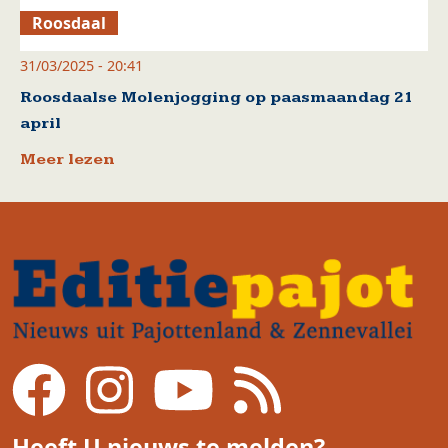
Roosdaal
31/03/2025 - 20:41
Roosdaalse Molenjogging op paasmaandag 21
april
Meer lezen
Heeft U nieuws te melden?