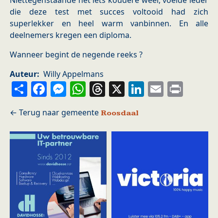
Niettegenstaande het iets koudere weer, voelde ieder
die deze test met succes voltooid had zich
superlekker en heel warm vanbinnen. En alle
deelnemers kregen een diploma.
Wanneer begint de negende reeks ?
Auteur
Willy Appelmans
Share
Facebook
Messenger
WhatsApp
Threads
X
LinkedIn
Email
Prin
Roosdaal