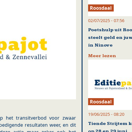
Roosdaal
02/07/2025 - 07:56
Poetshulp uit Ro
steelt geld en ju
in Ninove
Meer lezen
Roosdaal
19/06/2025 - 08:20
op het transitverbod voor zwaar
Tiende Strijtem 
edigende resultaten weer, en dit
op 28 en 29 juni