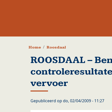
Kruimelpad
Home
Roosdaal
ROOSDAAL – Be
controleresultat
vervoer
Gepubliceerd op
do, 02/04/2009 - 11:27