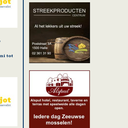
e
n
ni tot