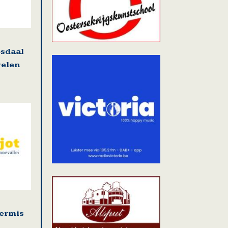
osdaal
welen
kermis