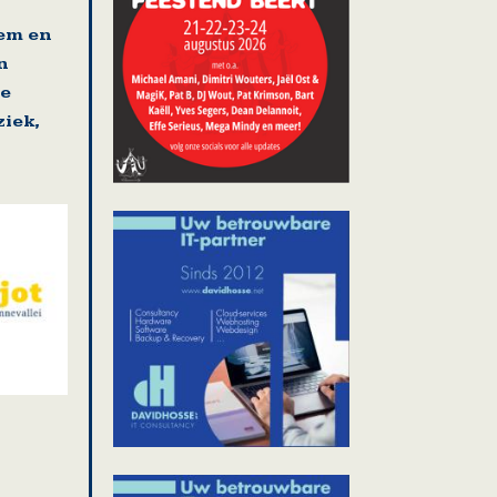
gem en
n
se
iek,