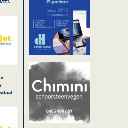
AMEL
en
r
osdaal