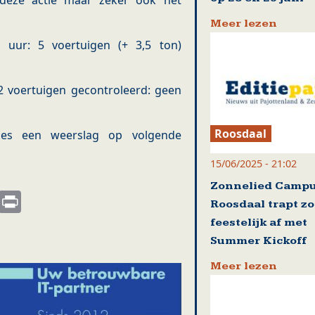
n deze actie maar zeker ook het
Meer lezen
 1 uur: 5 voertuigen (+ 3,5 ton)
: 2 voertuigen gecontroleerd: geen
Roosdaal
ties een weerslag op volgende
15/06/2025 - 21:02
Zonnelied Camp
s
nkedIn
Email
Print
Roosdaal trapt z
feestelijk af met
Summer Kickoff
Meer lezen