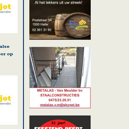
alse
oor op