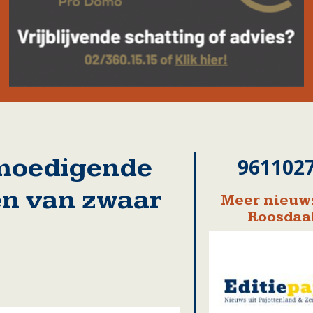
moedigende
961102
en van zwaar
Meer nieuws
Roosdaa