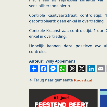
niet alleen als repressief karakter va
sensibiliserende hierin.
Controle Kaaitvaartstraat: controletijd:
gecontroleerd: geen enkel in overtreding.
Controle Kraanstraat: controletijd: 1 uur
enkel in overtreding.
Hopelijk kennen deze positieve evolu
controles.
Auteur
Willy Appelmans
Share
Facebook
Messenger
WhatsApp
Thread
X
Li
Roosdaal