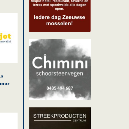
us
omer