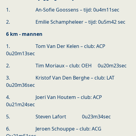
1. An-Sofie Goossens – tijd: 0u4m11sec
2. Emilie Schampheleer – tijd: 0u5m42 sec
6 km - mannen
1. Tom Van Der Kelen – club: ACP
0u20m13sec
2. Tim Moriaux – club: OEH 0u20m23sec
3. Kristof Van Den Berghe – club: LAT
0u20m36sec
4. Joeri Van Houtem – club: ACP
0u21m24sec
5. Steven Lafort 0u23m34sec
6. Jeroen Schouppe – club: ACG