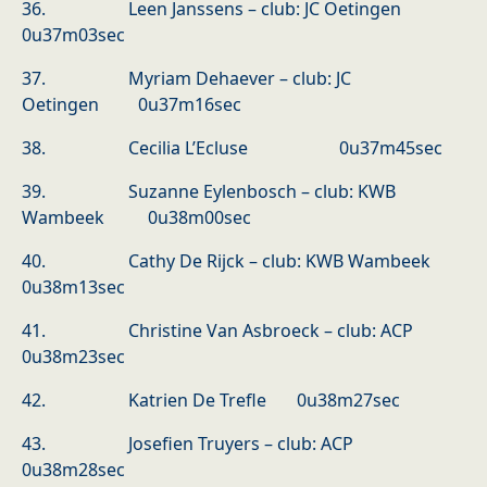
36. Leen Janssens – club: JC Oetingen
0u37m03sec
37. Myriam Dehaever – club: JC
Oetingen 0u37m16sec
38. Cecilia L’Ecluse 0u37m45sec
39. Suzanne Eylenbosch – club: KWB
Wambeek 0u38m00sec
40. Cathy De Rijck – club: KWB Wambeek
0u38m13sec
41. Christine Van Asbroeck – club: ACP
0u38m23sec
42. Katrien De Trefle 0u38m27sec
43. Josefien Truyers – club: ACP
0u38m28sec