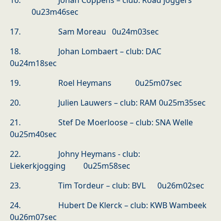
16. Johan Coppens – club: Road joggers
0u23m46sec
17. Sam Moreau 0u24m03sec
18. Johan Lombaert – club: DAC
0u24m18sec
19. Roel Heymans 0u25m07sec
20. Julien Lauwers – club: RAM 0u25m35sec
21. Stef De Moerloose – club: SNA Welle
0u25m40sec
22. Johny Heymans - club:
Liekerkjogging 0u25m58sec
23. Tim Tordeur – club: BVL 0u26m02sec
24. Hubert De Klerck – club: KWB Wambeek
0u26m07sec