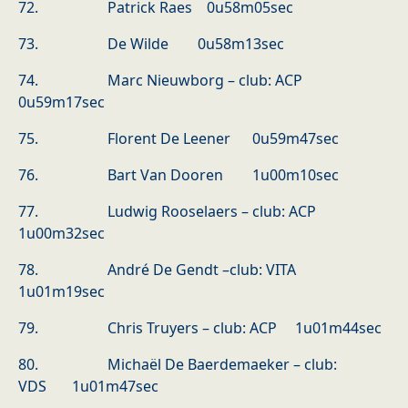
72. Patrick Raes 0u58m05sec
73. De Wilde 0u58m13sec
74. Marc Nieuwborg – club: ACP
0u59m17sec
75. Florent De Leener 0u59m47sec
76. Bart Van Dooren 1u00m10sec
77. Ludwig Rooselaers – club: ACP
1u00m32sec
78. André De Gendt –club: VITA
1u01m19sec
79. Chris Truyers – club: ACP 1u01m44sec
80. Michaël De Baerdemaeker – club:
VDS 1u01m47sec