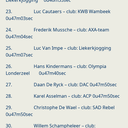
Liekerkjogging 0u46m33sec
23. Luc Cautaers – club: KWB Wambeek
0u47m03sec
24. Frederik Mussche – club: AXA-team
0u47m04sec
25. Luc Van Impe – club: Liekerkjogging
0u47m07sec
26. Hans Kindermans – club: Olympia
Londerzeel 0u47m40sec
27. Daan De Ryck – club: DAC 0u47m50sec
28. Karel Asselman – club: ACP 0u47m50sec
29. Christophe De Wael – club: SAD Rebel
0u47m50sec
30. Willem Schampheleer – club: