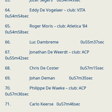
63. Jozef Segers 0u54m49sec
64. Eddy De Vogelaer – club: VITA
0u54m54sec
65. Roger Moris – club: Atletica ‘84
0u54m58sec
66. Luc Dambreme 0u55m37sec
67. Jonathan De Weerdt – club: ACP
0u55m42sec
68. Chris De Coster 0u57m15sec
69. Johan Deman 0u57m35sec
70. Philippe De Waeke – club: ACP
0u57m36sec
71. Carlo Keerse 0u57m46sec