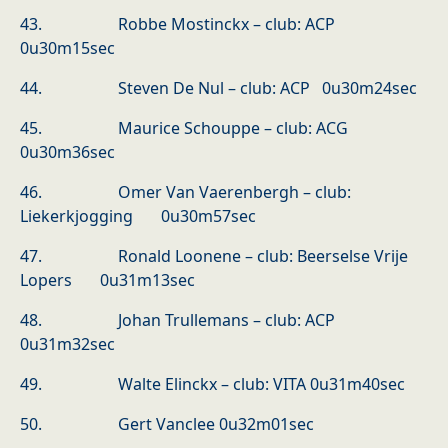
43. Robbe Mostinckx – club: ACP
0u30m15sec
44. Steven De Nul – club: ACP 0u30m24sec
45. Maurice Schouppe – club: ACG
0u30m36sec
46. Omer Van Vaerenbergh – club:
Liekerkjogging 0u30m57sec
47. Ronald Loonene – club: Beerselse Vrije
Lopers 0u31m13sec
48. Johan Trullemans – club: ACP
0u31m32sec
49. Walte Elinckx – club: VITA 0u31m40sec
50. Gert Vanclee 0u32m01sec