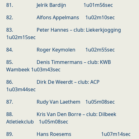
81. Jelrik Bardijn 1u01m56sec
82. Alfons Appelmans 1u02m10sec
83. Peter Hannes – club: Liekerkjogging
1u02m15sec
84. Roger Keymolen 1u02m55sec
85. Denis Timmermans – club: KWB
Wambeek 1u03m43sec
86. Dirk De Weerdt – club: ACP
1u03m44sec
87. Rudy Van Laethem 1u05m08sec
88. Kris Van Den Borre – club: Dilbeek
Atletiekclub 1u05m08sec
89. Hans Roesems 1u07m14sec