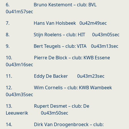
6. Bruno Kestemont – club: BVL
0u41m57sec
7. Hans Van Holsbeek 0u42m49sec
8. Stijn Roelens – club: HIT 0u43m05sec
9. Bert Teugels – club: VITA 0u43m13sec
10. Pierre De Block – club: KWB Essene
0u43m16sec
11. Eddy De Backer 0u43m23sec
12. Wim Cornelis – club: KWB Wambeek
0u43m35sec
13. Rupert Desmet – club: De
Leeuwerik 0u43m50sec
14. Dirk Van Droogenbroeck – club: