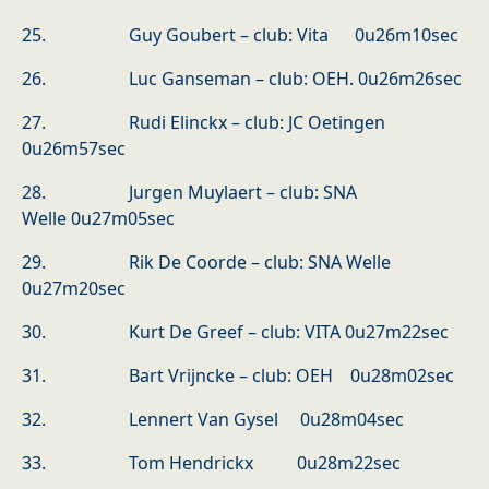
25. Guy Goubert – club: Vita 0u26m10sec
26. Luc Ganseman – club: OEH. 0u26m26sec
27. Rudi Elinckx – club: JC Oetingen
0u26m57sec
28. Jurgen Muylaert – club: SNA
Welle 0u27m05sec
29. Rik De Coorde – club: SNA Welle
0u27m20sec
30. Kurt De Greef – club: VITA 0u27m22sec
31. Bart Vrijncke – club: OEH 0u28m02sec
32. Lennert Van Gysel 0u28m04sec
33. Tom Hendrickx 0u28m22sec