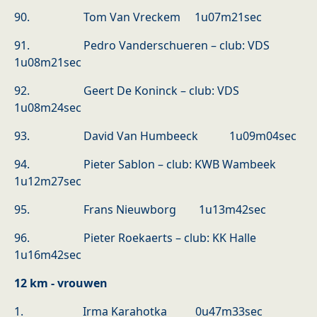
90. Tom Van Vreckem 1u07m21sec
91. Pedro Vanderschueren – club: VDS
1u08m21sec
92. Geert De Koninck – club: VDS
1u08m24sec
93. David Van Humbeeck 1u09m04sec
94. Pieter Sablon – club: KWB Wambeek
1u12m27sec
95. Frans Nieuwborg 1u13m42sec
96. Pieter Roekaerts – club: KK Halle
1u16m42sec
12 km - vrouwen
1. Irma Karahotka 0u47m33sec