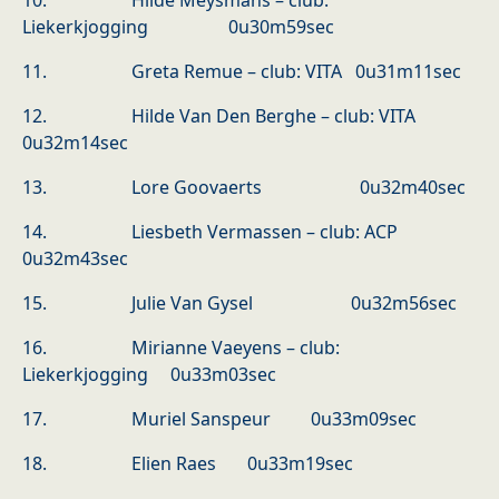
10. Hilde Meysmans – club:
Liekerkjogging 0u30m59sec
11. Greta Remue – club: VITA 0u31m11sec
12. Hilde Van Den Berghe – club: VITA
0u32m14sec
13. Lore Goovaerts 0u32m40sec
14. Liesbeth Vermassen – club: ACP
0u32m43sec
15. Julie Van Gysel 0u32m56sec
16. Mirianne Vaeyens – club:
Liekerkjogging 0u33m03sec
17. Muriel Sanspeur 0u33m09sec
18. Elien Raes 0u33m19sec