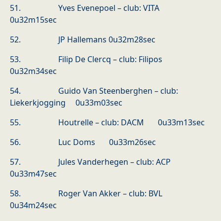
51. Yves Evenepoel – club: VITA
0u32m15sec
52. JP Hallemans 0u32m28sec
53. Filip De Clercq – club: Filipos
0u32m34sec
54. Guido Van Steenberghen – club:
Liekerkjogging 0u33m03sec
55. Houtrelle – club: DACM 0u33m13sec
56. Luc Doms 0u33m26sec
57. Jules Vanderhegen – club: ACP
0u33m47sec
58. Roger Van Akker – club: BVL
0u34m24sec