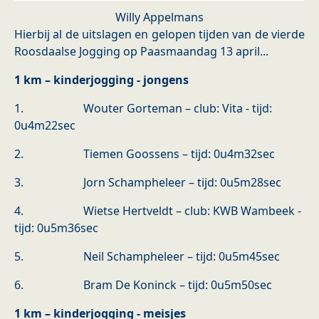
Willy Appelmans
Hierbij al de uitslagen en gelopen tijden van de vierde
Roosdaalse Jogging op Paasmaandag 13 april...
1 km – kinderjogging - jongens
1. Wouter Gorteman – club: Vita - tijd:
0u4m22sec
2. Tiemen Goossens – tijd: 0u4m32sec
3. Jorn Schampheleer – tijd: 0u5m28sec
4. Wietse Hertveldt – club: KWB Wambeek -
tijd: 0u5m36sec
5. Neil Schampheleer – tijd: 0u5m45sec
6. Bram De Koninck – tijd: 0u5m50sec
1 km – kinderjogging - meisjes