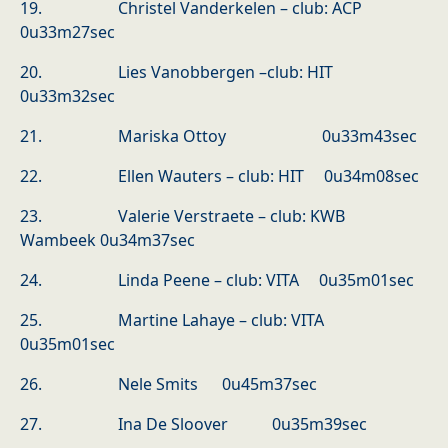
19. Christel Vanderkelen – club: ACP
0u33m27sec
20. Lies Vanobbergen –club: HIT
0u33m32sec
21. Mariska Ottoy 0u33m43sec
22. Ellen Wauters – club: HIT 0u34m08sec
23. Valerie Verstraete – club: KWB
Wambeek 0u34m37sec
24. Linda Peene – club: VITA 0u35m01sec
25. Martine Lahaye – club: VITA
0u35m01sec
26. Nele Smits 0u45m37sec
27. Ina De Sloover 0u35m39sec