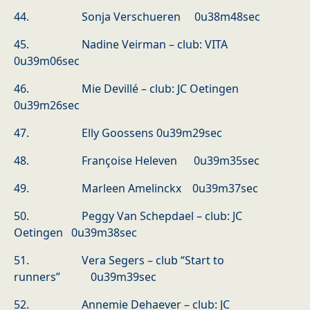
44. Sonja Verschueren 0u38m48sec
45. Nadine Veirman – club: VITA
0u39m06sec
46. Mie Devillé – club: JC Oetingen
0u39m26sec
47. Elly Goossens 0u39m29sec
48. Françoise Heleven 0u39m35sec
49. Marleen Amelinckx 0u39m37sec
50. Peggy Van Schepdael – club: JC
Oetingen 0u39m38sec
51. Vera Segers – club “Start to
runners” 0u39m39sec
52. Annemie Dehaever – club: JC