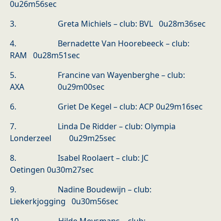
0u26m56sec
3. Greta Michiels – club: BVL 0u28m36sec
4. Bernadette Van Hoorebeeck – club:
RAM 0u28m51sec
5. Francine van Wayenberghe – club:
AXA 0u29m00sec
6. Griet De Kegel – club: ACP 0u29m16sec
7. Linda De Ridder – club: Olympia
Londerzeel 0u29m25sec
8. Isabel Roolaert – club: JC
Oetingen 0u30m27sec
9. Nadine Boudewijn – club:
Liekerkjogging 0u30m56sec