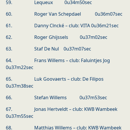
59. Lequeux 0u34m50sec
60. Roger Van Schepdael 0u36m07sec
61. Danny Clncké – club: VITA 0u36m21sec
62. Roger Ghijssels 0u37m02sec
63. Staf De Nul 0u37m07sec
64. Frans Willems – club: Faluintjes Jog
0u37m22sec
65. Luk Goovaerts – club: De Filipos
0u37m38sec
66. Stefan Willems 0u37m53sec
67. Jonas Hertveldt – club: KWB Wambeek
0u37m55sec
68. Matthias Willems – club: KWB Wambeek