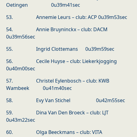
Oetingen 0u39m41sec
53. Annemie Leurs – club: ACP 0u39m53sec
54. Annie Bruyninckx – club: DACM
0u39m56sec
55. Ingrid Clottemans 0u39m59sec
56. Cecile Huyse – club: Liekerkjogging
0u40m00sec
57. Christel Eylenbosch – club: KWB
Wambeek 0u41m40sec
58. Evy Van Stichel 0u42m55sec
59. Dina Van Den Broeck – club: LJT
0u43m22sec
60. Olga Beeckmans – club: VITA