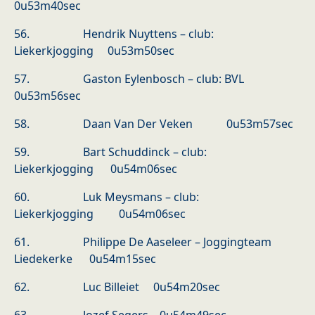
0u53m40sec
56. Hendrik Nuyttens – club:
Liekerkjogging 0u53m50sec
57. Gaston Eylenbosch – club: BVL
0u53m56sec
58. Daan Van Der Veken 0u53m57sec
59. Bart Schuddinck – club:
Liekerkjogging 0u54m06sec
60. Luk Meysmans – club:
Liekerkjogging 0u54m06sec
61. Philippe De Aaseleer – Joggingteam
Liedekerke 0u54m15sec
62. Luc Billeiet 0u54m20sec