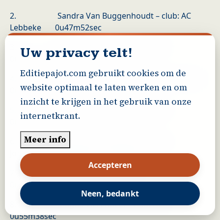
2. Sandra Van Buggenhoudt – club: AC
Lebbeke 0u47m52sec
3. Kirsten De Weerdt – club: ACP
Uw privacy telt!
0u48m34sec
Editiepajot.com gebruikt cookies om de
4. Linda Coppens – club: VS Spiridon Aalst
website optimaal te laten werken en om
0u52m09sec
inzicht te krijgen in het gebruik van onze
5. Greet Van der Steen – club: AC
internetkrant.
0u53m09sec
Meer info
6. Cindy Van Den Bossche – club:
joggingsclub Markvallei 0u53m32sec
Accepteren
7. Chantal Van Den Eede
0u54m42sec
Neen, bedankt
8. Magda Vierendeel – club: ACP
0u55m38sec