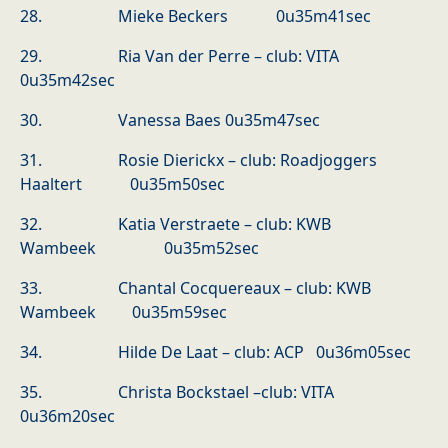
28. Mieke Beckers 0u35m41sec
29. Ria Van der Perre – club: VITA
0u35m42sec
30. Vanessa Baes 0u35m47sec
31. Rosie Dierickx – club: Roadjoggers
Haaltert 0u35m50sec
32. Katia Verstraete – club: KWB
Wambeek 0u35m52sec
33. Chantal Cocquereaux – club: KWB
Wambeek 0u35m59sec
34. Hilde De Laat – club: ACP 0u36m05sec
35. Christa Bockstael –club: VITA
0u36m20sec