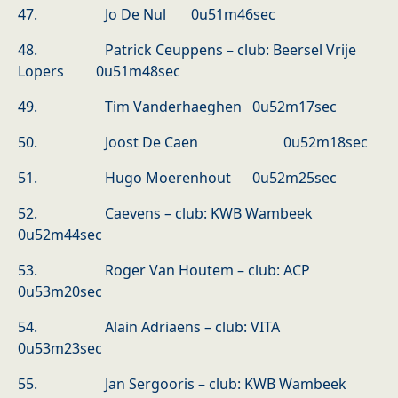
47. Jo De Nul 0u51m46sec
48. Patrick Ceuppens – club: Beersel Vrije
Lopers 0u51m48sec
49. Tim Vanderhaeghen 0u52m17sec
50. Joost De Caen 0u52m18sec
51. Hugo Moerenhout 0u52m25sec
52. Caevens – club: KWB Wambeek
0u52m44sec
53. Roger Van Houtem – club: ACP
0u53m20sec
54. Alain Adriaens – club: VITA
0u53m23sec
55. Jan Sergooris – club: KWB Wambeek