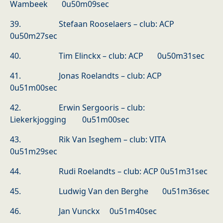
Wambeek 0u50m09sec
39. Stefaan Rooselaers – club: ACP
0u50m27sec
40. Tim Elinckx – club: ACP 0u50m31sec
41. Jonas Roelandts – club: ACP
0u51m00sec
42. Erwin Sergooris – club:
Liekerkjogging 0u51m00sec
43. Rik Van Iseghem – club: VITA
0u51m29sec
44. Rudi Roelandts – club: ACP 0u51m31sec
45. Ludwig Van den Berghe 0u51m36sec
46. Jan Vunckx 0u51m40sec