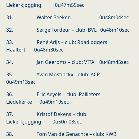
Liekerkjogging 0u47m55sec
31. Walter Beeken 0u48m04sec
32. Serge Tordeur – club: BVL 0u48m10sec
33. René Arijs – club: Roadjoggers
Haaltert 0u48m30sec
34. Jan Geeroms – club: VITA 0u48m45sec
35. Yvan Mostinckx – club: ACP
0u49m13sec
36. Eric Aeyels – club: Pallieters
Liedekerke 0u49m19sec
37. Kristof Dekens – club:
Liekerkjogging 0u50m03sec
38. Tom Van de Genachte – club: KWB