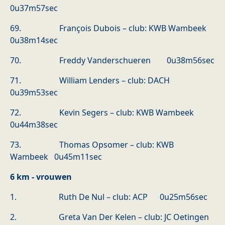
0u37m57sec
69. François Dubois – club: KWB Wambeek
0u38m14sec
70. Freddy Vanderschueren 0u38m56sec
71. William Lenders – club: DACH
0u39m53sec
72. Kevin Segers – club: KWB Wambeek
0u44m38sec
73. Thomas Opsomer – club: KWB
Wambeek 0u45m11sec
6 km - vrouwen
1. Ruth De Nul – club: ACP 0u25m56sec
2. Greta Van Der Kelen – club: JC Oetingen