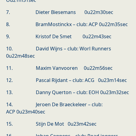
Ou21m51sec
7. Dieter Biesemans 0u22m30sec
8. BramMostinckx – club: ACP 0u22m35sec
9. Kristof De Smet 0u22m43sec
10. David Wijns – club: Worl Runners
0u22m48sec
11. Maxim Vanvooren 0u22m56sec
12. Pascal Rijdant – club: ACG 0u23m14sec
13. Danny Querton – club: EOH 0u23m32sec
14. Jeroen De Braeckeleer – club:
ACP 0u23m40sec
15. Stijn De Mot 0u23m42sec