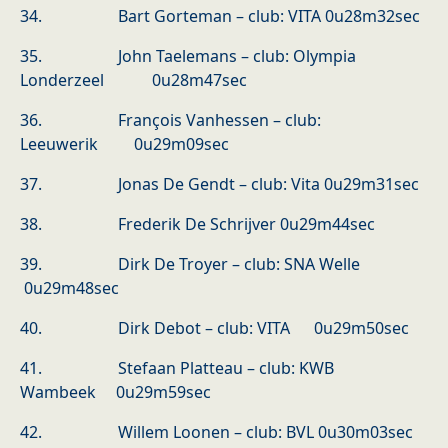
34. Bart Gorteman – club: VITA 0u28m32sec
35. John Taelemans – club: Olympia
Londerzeel 0u28m47sec
36. François Vanhessen – club:
Leeuwerik 0u29m09sec
37. Jonas De Gendt – club: Vita 0u29m31sec
38. Frederik De Schrijver 0u29m44sec
39. Dirk De Troyer – club: SNA Welle
0u29m48sec
40. Dirk Debot – club: VITA 0u29m50sec
41. Stefaan Platteau – club: KWB
Wambeek 0u29m59sec
42. Willem Loonen – club: BVL 0u30m03sec