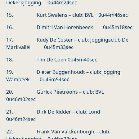
Liekerkjogging 0u44m24sec
15. Kurt Swalens – club: BVL 0u44m46sec
16. Dimitri Van Horenbeeck 0u45m18sec
17. Rudy De Coster – club: joggingsclub De
Markvallei 0u45m33sec
18. Tim De Coen 0u45m40sec
19. Dieter Buggenhoudt – club: jogging
Wambeek 0u45m54sec
20. Gurick Peetroons – club: BVL
0u46m02sec
21. Dirk De Ridder – club: Lond
0u46m24sec
22. Frank Van Valckenborgh – club: