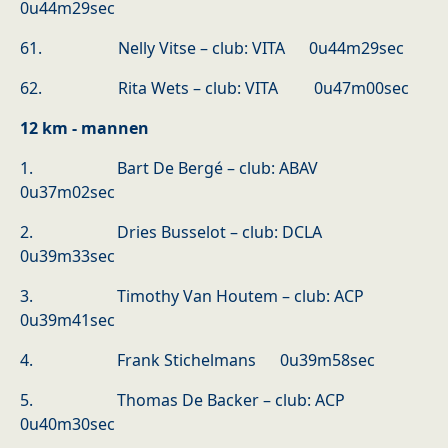
0u44m29sec
61. Nelly Vitse – club: VITA 0u44m29sec
62. Rita Wets – club: VITA 0u47m00sec
12 km - mannen
1. Bart De Bergé – club: ABAV
0u37m02sec
2. Dries Busselot – club: DCLA
0u39m33sec
3. Timothy Van Houtem – club: ACP
0u39m41sec
4. Frank Stichelmans 0u39m58sec
5. Thomas De Backer – club: ACP
0u40m30sec