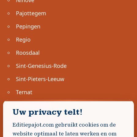
Pajottegem
Pepingen
Regio
Roosdaal
Sint-Genesius-Rode
Sint-Pieters-Leeuw
Ternat
Ondernemen
Uw privacy telt!
Geen advertenties gevonden.
Editiepajot.com gebruikt cookies om de
website optimaal te laten werken en om
Uw advertentie hier? Contacteer ons!