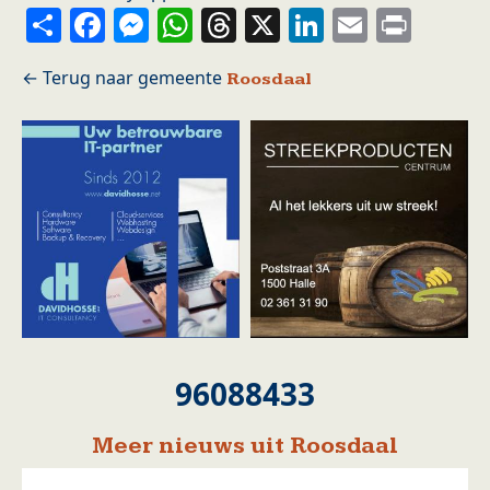
Share
Facebook
Messenger
WhatsApp
Threads
X
LinkedIn
Email
Prin
Roosdaal
96088433
Meer nieuws uit Roosdaal