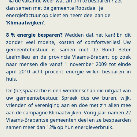
Na de vakantie weer wat zin om te besparen ? Zet
dan samen met de gemeente Roosdaal je
energiefactuur op dieet en neem deel aan de
‘
Klimaatwijken
’.
8 % energie besparen?
Wedden dat het kan! En dit
zonder veel moeite, kosten of comfortverlies! Uw
gemeentebestuur is samen met de Bond Beter
Leefmilieu en de provincie Vlaams-Brabant op zoek
naar mensen die vanaf 1 november 2009 tot einde
april 2010 acht procent energie willen besparen in
huis.
De (be)spaaractie is een weddenschap die uitgaat van
uw gemeentebestuur. Spreek dus uw buren, wijk,
vrienden of vereniging aan en doe met z’n allen mee
aan de campagne Klimaatwijken. Vorig jaar namen 22
Vlaams-Brabantse gemeenten deel en ze bespaarden
samen meer dan 12% op hun energieverbruik.