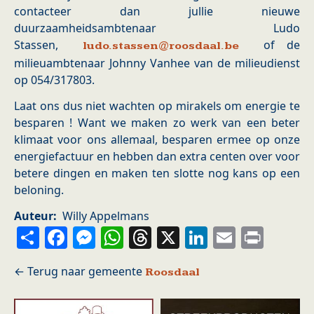
contacteer dan jullie nieuwe
duurzaamheidsambtenaar Ludo
Stassen,
of de
ludo.stassen@roosdaal.be
milieuambtenaar Johnny Vanhee van de milieudienst
op 054/317803.
Laat ons dus niet wachten op mirakels om energie te
besparen ! Want we maken zo werk van een beter
klimaat voor ons allemaal, besparen ermee op onze
energiefactuur en hebben dan extra centen over voor
betere dingen en maken ten slotte nog kans op een
beloning.
Auteur
Willy Appelmans
Share
Facebook
Messenger
WhatsApp
Threads
X
LinkedIn
Email
Prin
Roosdaal