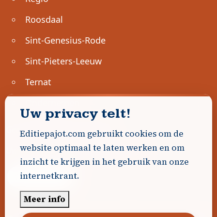
Roosdaal
Sint-Genesius-Rode
Sint-Pieters-Leeuw
Ternat
Ondernemen
Uw privacy telt!
Geen advertenties gevonden.
Editiepajot.com gebruikt cookies om de
website optimaal te laten werken en om
Uw advertentie hier? Contacteer ons!
inzicht te krijgen in het gebruik van onze
internetkrant.
Word Partner!
Meer info