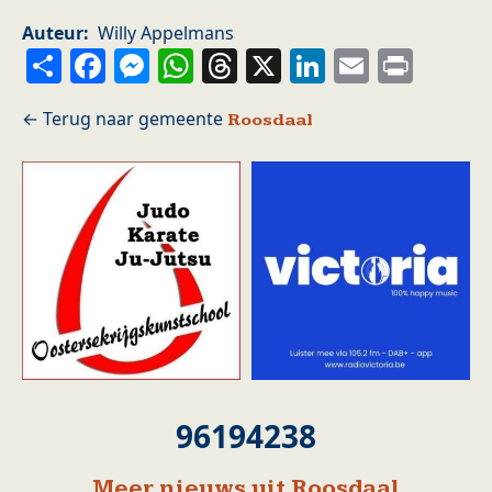
Auteur
Willy Appelmans
Share
Facebook
Messenger
WhatsApp
Threads
X
LinkedIn
Email
Prin
Roosdaal
96194238
Meer nieuws uit Roosdaal