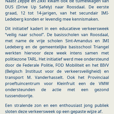
Naast Zeppe en Zikki kwam ook de tuimelwagen van
DUS (Drive Up Safely) naar Roosdaal. De eerste
graad, 12 tot 14-jarigen, van het secundair IMI-
Ledeberg konden er levendig mee kennismaken.
Dit initiatief kadert in een educatieve verkeersweek
“veilig naar school”. De basisscholen van Roosdaal,
met name de vrije scholen Sint-Amandus en IMI
Ledeberg en de gemeentelijke basisschool Triangel
werkten hiervoor deze week intens samen met
politiezone TARL. Het initiatief werd mee ondersteund
door de Federale Politie, FOD Mobiliteit en het BIVV
(Belgisch Instituut voor de verkeersveiligheid) en
transport M. Vanderhasselt. Ook het Provinciaal
proeftuincentrum voor Kleinfruit een de VMW
ondersteunden de actie met een gezond
tussendoortje.
Een stralende zon en een enthousiast jong publiek
sloten deze verkeersweek op een gepaste wijze af.