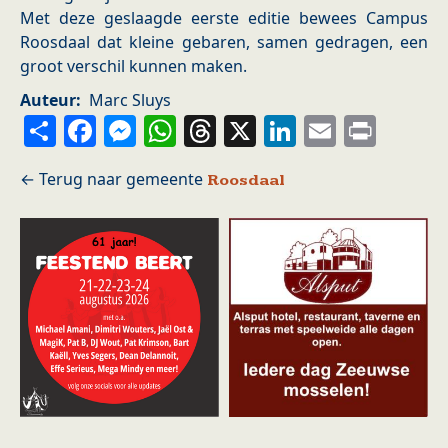
Met deze geslaagde eerste editie bewees Campus
Roosdaal dat kleine gebaren, samen gedragen, een
groot verschil kunnen maken.
Auteur
Marc Sluys
Share
Facebook
Messenger
WhatsApp
Threads
X
LinkedIn
Email
Prin
Roosdaal