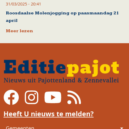
31/03/2025 - 20:41
Roosdaalse Molenjogging op paasmaandag 21
april
Meer lezen
Heeft U nieuws te melden?
Voet
Gemeenten