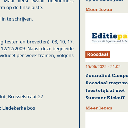
. Maar liefst twaalf deelnemers
m op de finse piste.
Meer lezen
in te schrijven.
 testen en brevetten): 03, 10, 17,
n 12/12/2009. Naast deze begeleide
Roosdaal
vidueel per week trainen, volgens
15/06/2025 - 21:02
Zonnelied Camp
Roosdaal trapt z
feestelijk af met
Vlot, Brusselstraat 27
Summer Kickoff
9: Liedekerke bos
Meer lezen