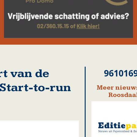
t van de
961016
 Start-to-run
Meer nieuws
Roosdaa