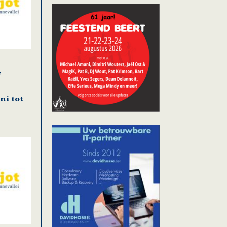
e
n
ni tot