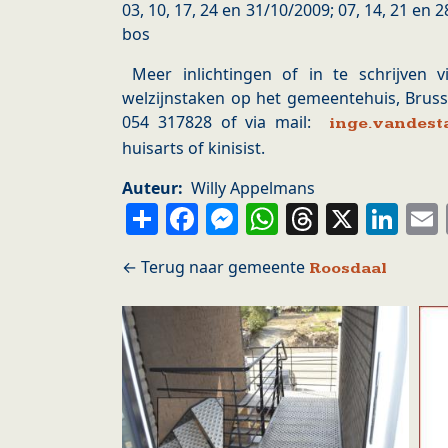
03, 10, 17, 24 en 31/10/2009; 07, 14, 21 en 
bos
Meer inlichtingen of in te schrijven 
welzijnstaken op het gemeentehuis, Brusse
054 317828 of via mail:
inge.vandest
huisarts of kinisist.
Auteur
Willy Appelmans
Share
Facebook
Messenger
WhatsApp
Thread
X
Li
Roosdaal