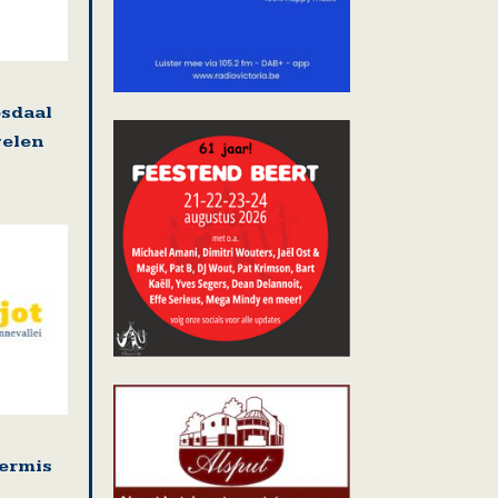
osdaal
welen
kermis