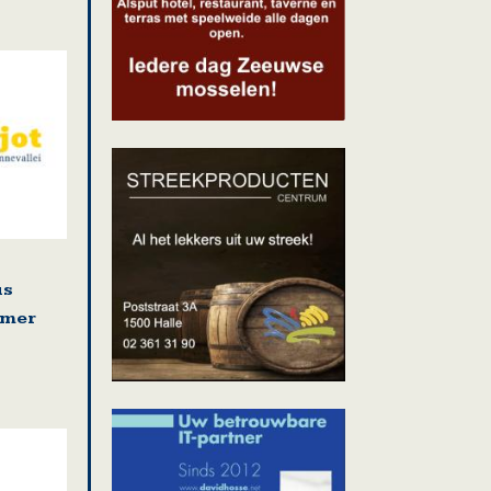
us
omer