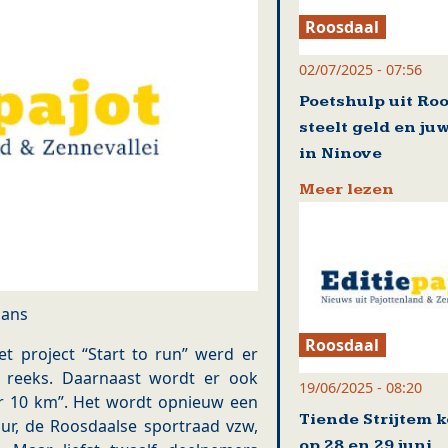
Roosdaal
02/07/2025 - 07:56
Poetshulp uit Ro
steelt geld en ju
in Ninove
Meer lezen
mans
Roosdaal
t project “Start to run” werd er
 reeks. Daarnaast wordt er ook
19/06/2025 - 08:20
r 10 km”. Het wordt opnieuw een
Tiende Strijtem 
r, de Roosdaalse sportraad vzw,
op 28 en 29 juni