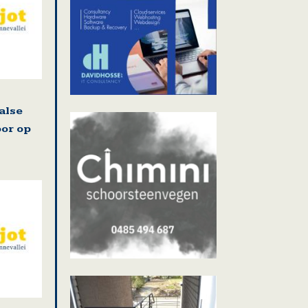
alse
oor op