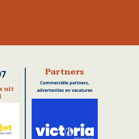
Partners
97
Commerciële partners,
 uit
advertenties en vacatures
l