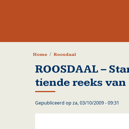
Kruimelpad
Home
Roosdaal
ROOSDAAL – Star
tiende reeks van
Gepubliceerd op
za, 03/10/2009 - 09:31