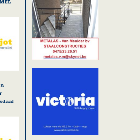
AMEL
en
r
osdaal