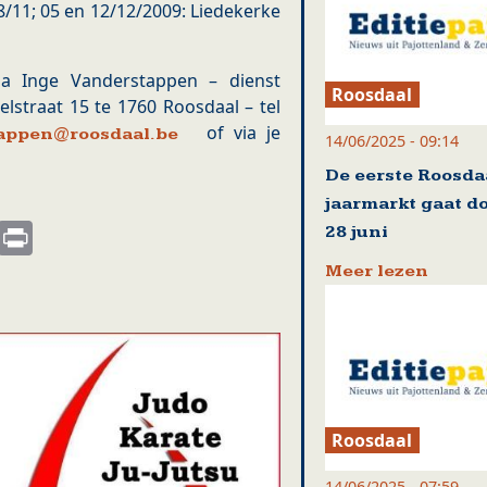
28/11; 05 en 12/12/2009: Liedekerke
via Inge Vanderstappen – dienst
Roosdaal
lstraat 15 te 1760 Roosdaal – tel
of via je
appen@roosdaal.be
14/06/2025 - 09:14
De eerste Roosda
jaarmarkt gaat d
s
nkedIn
Email
Print
28 juni
Meer lezen
Roosdaal
14/06/2025 - 07:59