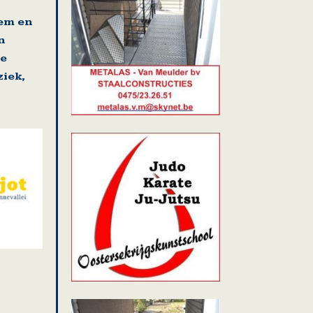
gem en
n
se
iek,