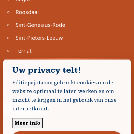
Roosdaal
Sint-Genesius-Rode
Sint-Pieters-Leeuw
Ternat
Ondernemen
Uw privacy telt!
Geen advertenties gevonden.
Editiepajot.com gebruikt cookies om de
website optimaal te laten werken en om
Uw advertentie hier? Contacteer ons!
inzicht te krijgen in het gebruik van onze
internetkrant.
Word Partner!
Meer info