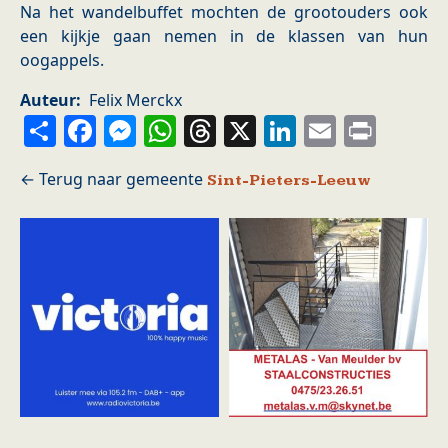
Na het wandelbuffet mochten de grootouders ook
een kijkje gaan nemen in de klassen van hun
oogappels.
Auteur
Felix Merckx
Share
Facebook
Messenger
WhatsApp
Threads
X
LinkedIn
Email
Prin
Sint-Pieters-Leeuw